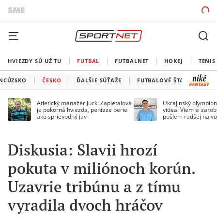
HVIEZDY SÚ UŽ TU
FUTBAL
FUTBALNET
HOKEJ
TENIS
NCÚZSKO
ČESKO
ĎALŠIE SÚŤAŽE
FUTBALOVÉ ŠTADIÓNY
Atletický manažér Juck: Zapletalová
Ukrajinský olympion
je pokorná hviezda, peniaze berie
videa: Viem si zarobi
ako sprievodný jav
pošlem radšej na vo
Diskusia: Slavii hrozí
pokuta v miliónoch korún.
Uzavrie tribúnu a z tímu
vyradila dvoch hráčov