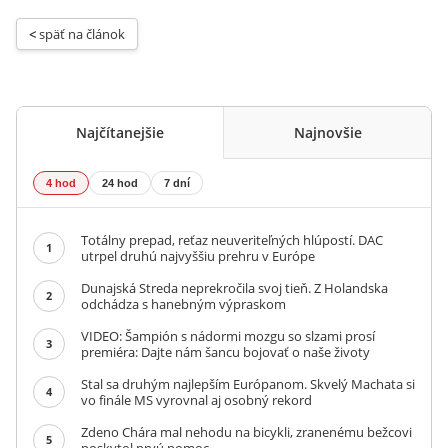
< 
späť na článok
Najčítanejšie
Najnovšie
4 hod
24 hod
7 dní
Totálny prepad, reťaz neuveriteľných hlúpostí. DAC
1
utrpel druhú najvyššiu prehru v Európe
Dunajská Streda neprekročila svoj tieň. Z Holandska
2
odchádza s hanebným výpraskom
VIDEO: Šampión s nádormi mozgu so slzami prosí
3
premiéra: Dajte nám šancu bojovať o naše životy
Stal sa druhým najlepším Európanom. Skvelý Machata si
4
vo finále MS vyrovnal aj osobný rekord
Zdeno Chára mal nehodu na bicykli, zranenému bežcovi
5