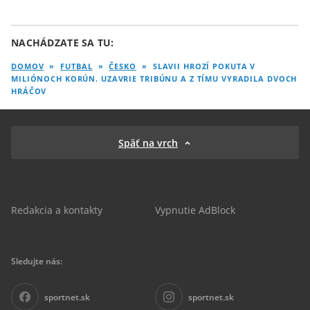
NACHÁDZATE SA TU:
DOMOV
»
FUTBAL
»
ČESKO
»
SLAVII HROZÍ POKUTA V
MILIÓNOCH KORÚN. UZAVRIE TRIBÚNU A Z TÍMU VYRADILA DVOCH
HRÁČOV
Späť na vrch
Redakcia a kontakty
Vypnutie AdBlock
Sledujte nás:
sportnet.sk
sportnet.sk