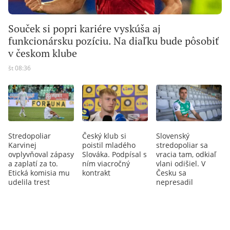
Souček si popri kariére vyskúša aj
funkcionársku pozíciu. Na diaľku bude pôsobiť
v českom klube
št 08:36
Stredopoliar
Český klub si
Slovenský
Karvinej
poistil mladého
stredopoliar sa
ovplyvňoval zápasy
Slováka. Podpísal s
vracia tam, odkiaľ
a zaplatí za to.
ním viacročný
vlani odišiel. V
Etická komisia mu
kontrakt
Česku sa
udelila trest
nepresadil