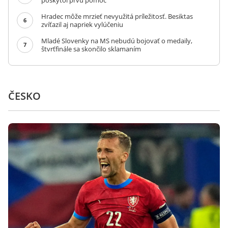
poskytol prvú pomoc
Hradec môže mrzieť nevyužitá príležitosť. Besiktas
6
zvíťazil aj napriek vylúčeniu
Mladé Slovenky na MS nebudú bojovať o medaily,
7
štvrťfinále sa skončilo sklamaním
ČESKO