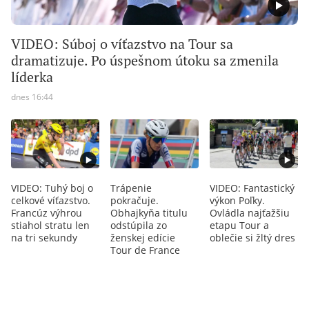
VIDEO: Súboj o víťazstvo na Tour sa
dramatizuje. Po úspešnom útoku sa zmenila
líderka
dnes 16:44
VIDEO: Tuhý boj o
Trápenie
VIDEO: Fantastický
celkové víťazstvo.
pokračuje.
výkon Poľky.
Francúz výhrou
Obhajkyňa titulu
Ovládla najťažšiu
stiahol stratu len
odstúpila zo
etapu Tour a
na tri sekundy
ženskej edície
oblečie si žltý dres
Tour de France