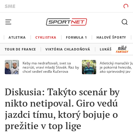
ATLETIKA
CYKLISTIKA
FORMULA 1
HALOVÉ ŠPORTY
TOUR DE FRANCE
VIKTÓRIA CHLADOŇOVÁ
LUKÁŠ KUBIŠ
Keby ma nedraftovali, svet sa
Atletický manažér Ju
nezrúti, vraví mladý Slovák. Raz by
je pokorná hviezda,
chcel sedieť vedľa Kučerova
ako sprievodný jav
Diskusia: Takýto scenár by
nikto netipoval. Giro vedú
jazdci tímu, ktorý bojuje o
prežitie v top lige