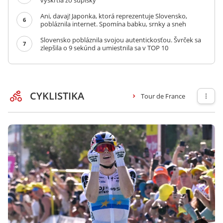
vyškrtla zo súpisky
Ani, davaj! Japonka, ktorá reprezentuje Slovensko,
6
pobláznila internet. Spomína babku, srnky a sneh
Slovensko pobláznila svojou autentickosťou. Švrček sa
7
zlepšila o 9 sekúnd a umiestnila sa v TOP 10
CYKLISTIKA
Tour de France