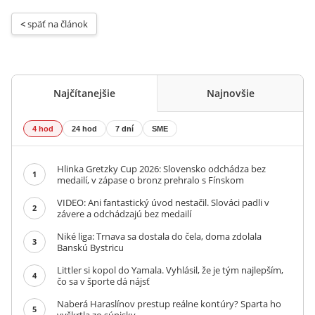
< 
späť na článok
Najčítanejšie
Najnovšie
4 hod
24 hod
7 dní
SME
Hlinka Gretzky Cup 2026: Slovensko odchádza bez
1
medailí, v zápase o bronz prehralo s Fínskom
VIDEO: Ani fantastický úvod nestačil. Slováci padli v
2
závere a odchádzajú bez medailí
Niké liga: Trnava sa dostala do čela, doma zdolala
3
Banskú Bystricu
Littler si kopol do Yamala. Vyhlásil, že je tým najlepším,
4
čo sa v športe dá nájsť
Naberá Haraslínov prestup reálne kontúry? Sparta ho
5