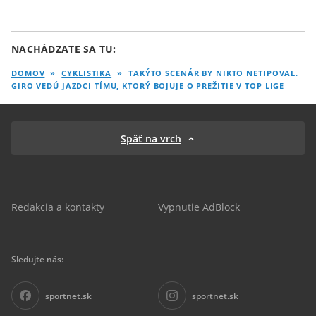
NACHÁDZATE SA TU:
DOMOV
»
CYKLISTIKA
»
TAKÝTO SCENÁR BY NIKTO NETIPOVAL.
GIRO VEDÚ JAZDCI TÍMU, KTORÝ BOJUJE O PREŽITIE V TOP LIGE
Späť na vrch
Redakcia a kontakty
Vypnutie AdBlock
Sledujte nás:
sportnet.sk
sportnet.sk