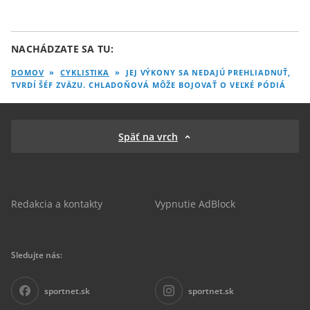
NACHÁDZATE SA TU:
DOMOV
»
CYKLISTIKA
»
JEJ VÝKONY SA NEDAJÚ PREHLIADNUŤ,
TVRDÍ ŠÉF ZVÄZU. CHLADOŇOVÁ MÔŽE BOJOVAŤ O VEĽKÉ PÓDIÁ
Späť na vrch
Redakcia a kontakty
Vypnutie AdBlock
Sledujte nás:
sportnet.sk
sportnet.sk