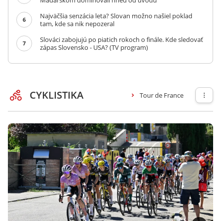
Maďarskom dominovali hneď od úvodu
Najväčšia senzácia leta? Slovan možno našiel poklad
6
tam, kde sa nik nepozeral
Slováci zabojujú po piatich rokoch o finále. Kde sledovať
7
zápas Slovensko - USA? (TV program)
CYKLISTIKA
Tour de France