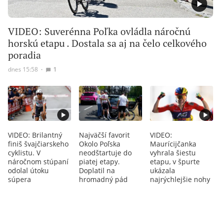
VIDEO: Suverénna Poľka ovládla náročnú
horskú etapu . Dostala sa aj na čelo celkového
poradia
dnes 15:58
∙
1
VIDEO: Brilantný
Najväčší favorit
VIDEO:
finiš švajčiarskeho
Okolo Poľska
Maurícijčanka
cyklistu. V
neodštartuje do
vyhrala šiestu
náročnom stúpaní
piatej etapy.
etapu, v špurte
odolal útoku
Doplatil na
ukázala
súpera
hromadný pád
najrýchlejšie nohy