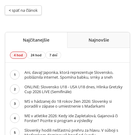
< 
späť na článok
Najčítanejšie
Najnovšie
4 hod
24 hod
7 dní
Ani, davaj! Japonka, ktorá reprezentuje Slovensko,
1
pobláznila internet. Spomína babku, srnky a sneh
ONLINE: Slovensko U18 - USA U18 dnes, Hlinka Gretzky
2
Cup 2026 LIVE (Semifinále)
MS v hádzanej do 18 rokov žien 2026: Slovenky si
3
poradili v zápase o umiestnenie s Maďarkami
ME v atletike 2026: Kedy ide Zapletalová, Gajanová či
4
Forster? Pozrite si program a výsledky
Slovenky hodili nešťastnú prehru za hlavu. V súboji s
5