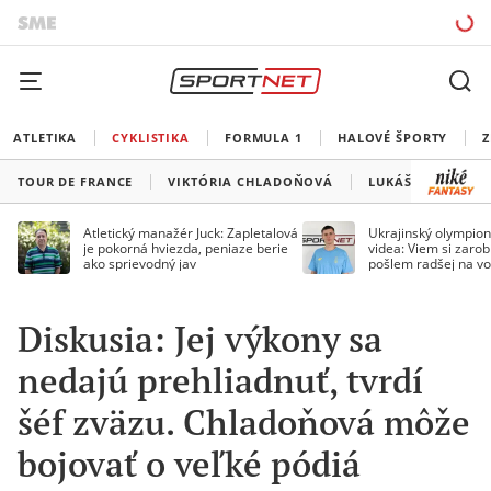
ATLETIKA
CYKLISTIKA
FORMULA 1
HALOVÉ ŠPORTY
Z
TOUR DE FRANCE
VIKTÓRIA CHLADOŇOVÁ
LUKÁŠ KUBIŠ
Atletický manažér Juck: Zapletalová
Ukrajinský olympion
je pokorná hviezda, peniaze berie
videa: Viem si zarobi
ako sprievodný jav
pošlem radšej na vo
Diskusia: Jej výkony sa
nedajú prehliadnuť, tvrdí
šéf zväzu. Chladoňová môže
bojovať o veľké pódiá