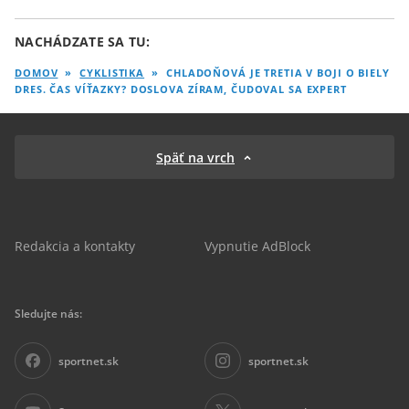
NACHÁDZATE SA TU:
DOMOV
»
CYKLISTIKA
»
CHLADOŇOVÁ JE TRETIA V BOJI O BIELY
DRES. ČAS VÍŤAZKY? DOSLOVA ZÍRAM, ČUDOVAL SA EXPERT
Späť na vrch
Redakcia a kontakty
Vypnutie AdBlock
Sledujte nás:
sportnet.sk
sportnet.sk