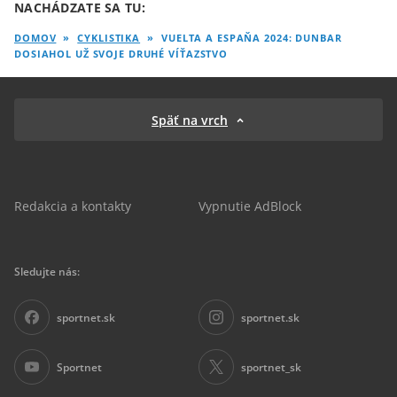
NACHÁDZATE SA TU:
DOMOV
»
CYKLISTIKA
»
VUELTA A ESPAŇA 2024: DUNBAR
DOSIAHOL UŽ SVOJE DRUHÉ VÍŤAZSTVO
Späť na vrch
Redakcia a kontakty
Vypnutie AdBlock
Sledujte nás:
sportnet.sk
sportnet.sk
Sportnet
sportnet_sk