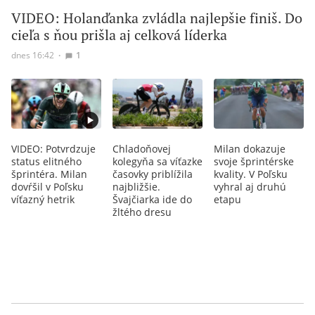
VIDEO: Holanďanka zvládla najlepšie finiš. Do
cieľa s ňou prišla aj celková líderka
dnes 16:42
∙
1
VIDEO: Potvrdzuje
Chladoňovej
Milan dokazuje
status elitného
kolegyňa sa víťazke
svoje šprintérske
šprintéra. Milan
časovky priblížila
kvality. V Poľsku
dovŕšil v Poľsku
najbližšie.
vyhral aj druhú
víťazný hetrik
Švajčiarka ide do
etapu
žltého dresu