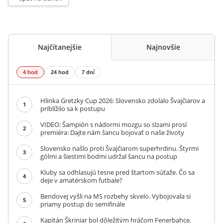
Najčítanejšie
Najnovšie
4 hod
24 hod
7 dní
Hlinka Gretzky Cup 2026: Slovensko zdolalo Švajčiarov a
1
priblížilo sa k postupu
VIDEO: Šampión s nádormi mozgu so slzami prosí
2
premiéra: Dajte nám šancu bojovať o naše životy
Slovensko našlo proti Švajčiarom superhrdinu. Štyrmi
3
gólmi a šiestimi bodmi udržal šancu na postup
Kluby sa odhlasujú tesne pred štartom súťaže. Čo sa
4
deje v amatérskom futbale?
Bendovej vyšli na MS rozbehy skvelo. Vybojovala si
5
priamy postup do semifinále
Kapitán Škriniar bol dôležitým hráčom Fenerbahce.