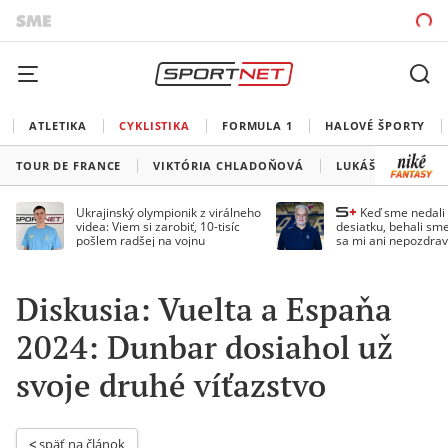
ATLETIKA
CYKLISTIKA
FORMULA 1
HALOVÉ ŠPORTY
TOUR DE FRANCE
VIKTÓRIA CHLADOŇOVÁ
LUKÁŠ KUBIŠ
Ukrajinský olympionik z virálneho
Keď sme nedal
videa: Viem si zarobiť, 10-tisíc
desiatku, behali sme
pošlem radšej na vojnu
sa mi ani nepozdrav
Droppa
Diskusia: Vuelta a Espaňa
2024: Dunbar dosiahol už
svoje druhé víťazstvo
< 
späť na článok