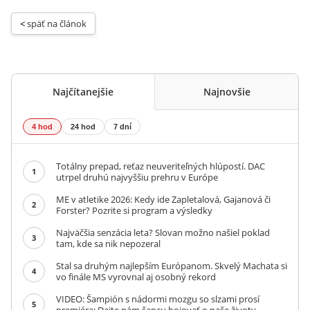
< 
späť na článok
Najčítanejšie
Najnovšie
4 hod
24 hod
7 dní
Totálny prepad, reťaz neuveriteľných hlúpostí. DAC
1
utrpel druhú najvyššiu prehru v Európe
ME v atletike 2026: Kedy ide Zapletalová, Gajanová či
2
Forster? Pozrite si program a výsledky
Najväčšia senzácia leta? Slovan možno našiel poklad
3
tam, kde sa nik nepozeral
Stal sa druhým najlepším Európanom. Skvelý Machata si
4
vo finále MS vyrovnal aj osobný rekord
VIDEO: Šampión s nádormi mozgu so slzami prosí
5