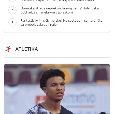
premiéra: Dajte nám šancu bojovať o naše životy
Dunajská Streda neprekročila svoj tieň. Z Holandska
6
odchádza s hanebným výpraskom
Fantastický finiš Gymerskej. Na svetovom šampionáte
7
sa prebojovala do finále
ATLETIKA