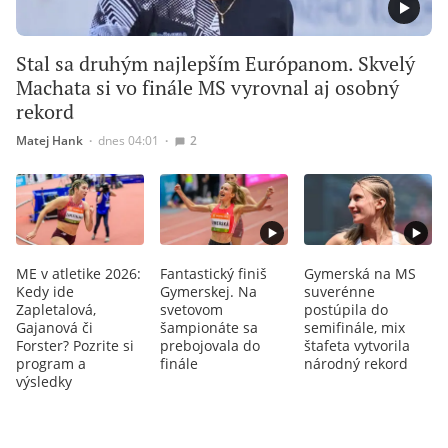
Stal sa druhým najlepším Európanom. Skvelý
Machata si vo finále MS vyrovnal aj osobný
rekord
Matej Hank
∙
dnes 04:01
∙
2
ME v atletike 2026:
Fantastický finiš
Gymerská na MS
Kedy ide
Gymerskej. Na
suverénne
Zapletalová,
svetovom
postúpila do
Gajanová či
šampionáte sa
semifinále, mix
Forster? Pozrite si
prebojovala do
štafeta vytvorila
program a
finále
národný rekord
výsledky