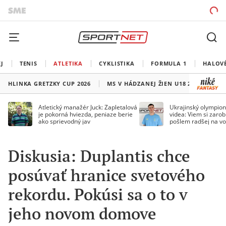
J
TENIS
ATLETIKA
CYKLISTIKA
FORMULA 1
HALOV
HLINKA GRETZKY CUP 2026
MS V HÁDZANEJ ŽIEN U18 2026
HO
Atletický manažér Juck: Zapletalová
Ukrajinský olympion
je pokorná hviezda, peniaze berie
videa: Viem si zarobi
ako sprievodný jav
pošlem radšej na vo
Diskusia: Duplantis chce
posúvať hranice svetového
rekordu. Pokúsi sa o to v
jeho novom domove