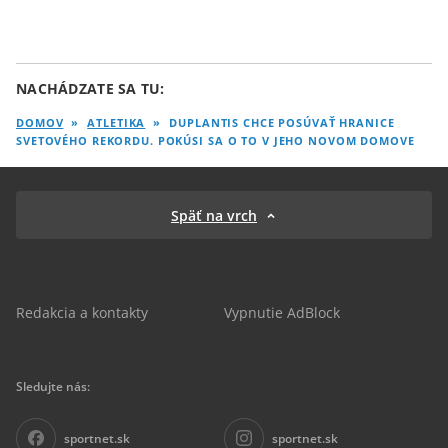
NACHÁDZATE SA TU:
DOMOV
»
ATLETIKA
»
DUPLANTIS CHCE POSÚVAŤ HRANICE
SVETOVÉHO REKORDU. POKÚSI SA O TO V JEHO NOVOM DOMOVE
Späť na vrch
Redakcia a kontakty
Vypnutie AdBlock
Sledujte nás:
sportnet.sk
sportnet.sk