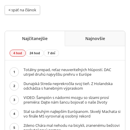
< 
späť na článok
Najčítanejšie
Najnovšie
4 hod
24 hod
7 dní
Totálny prepad, reťaz neuveriteľných hlúpostí. DAC
1
utrpel druhú najvyššiu prehru v Európe
Dunajská Streda neprekročila svoj tieň. Z Holandska
2
odchádza s hanebným výpraskom
VIDEO: Šampión s nádormi mozgu so slzami prosí
3
premiéra: Dajte nám šancu bojovať o naše životy
Stal sa druhým najlepším Európanom. Skvelý Machata si
4
vo finále MS vyrovnal aj osobný rekord
Zdeno Chára mal nehodu na bicykli, zranenému bežcovi
5