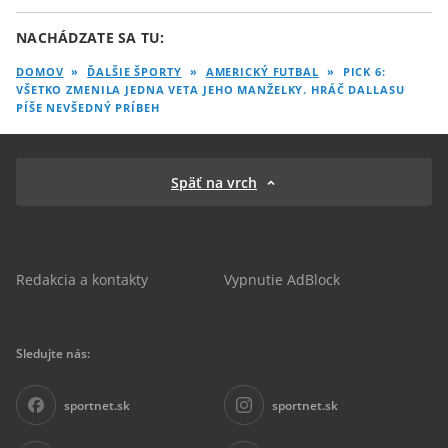
NACHÁDZATE SA TU:
DOMOV
»
ĎALŠIE ŠPORTY
»
AMERICKÝ FUTBAL
»
PICK 6:
VŠETKO ZMENILA JEDNA VETA JEHO MANŽELKY. HRÁČ DALLASU
PÍŠE NEVŠEDNÝ PRÍBEH
Späť na vrch
Redakcia a kontakty
Vypnutie AdBlock
Sledujte nás:
sportnet.sk
sportnet.sk