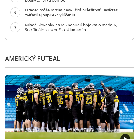
poskytol prvú pomoc
Hradec môže mrzieť nevyužitá príležitosť. Besiktas
6
zvíťazil aj napriek vylúčeniu
Mladé Slovenky na MS nebudú bojovať o medaily,
7
štvrťfinále sa skončilo sklamaním
AMERICKÝ FUTBAL