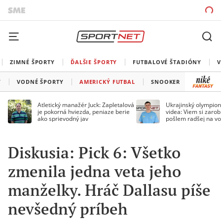
ZIMNÉ ŠPORTY
ĎALŠIE ŠPORTY
FUTBALOVÉ ŠTADIÓNY
V
Y
VODNÉ ŠPORTY
AMERICKÝ FUTBAL
SNOOKER
BOX
Atletický manažér Juck: Zapletalová
Ukrajinský olympion
je pokorná hviezda, peniaze berie
videa: Viem si zarobi
ako sprievodný jav
pošlem radšej na vo
Diskusia: Pick 6: Všetko
zmenila jedna veta jeho
manželky. Hráč Dallasu píše
nevšedný príbeh