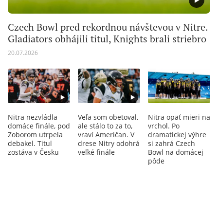
Czech Bowl pred rekordnou návštevou v Nitre.
Gladiators obhájili titul, Knights brali striebro
20.07.2026
Nitra nezvládla
Veľa som obetoval,
Nitra opäť mieri na
domáce finále, pod
ale stálo to za to,
vrchol. Po
Zoborom utrpela
vraví Američan. V
dramatickej výhre
debakel. Titul
drese Nitry odohrá
si zahrá Czech
zostáva v Česku
veľké finále
Bowl na domácej
pôde