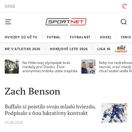
HVIEZDY SÚ UŽ TU
FUTBAL
FUTBALNET
HOKEJ
TENIS
ME V ATLETIKE 2026
HOKEJOVÉ LETO 2026
LIGA MAJSTROV
Na Hitlerovej olympiáde brali
Keby ma nedraftoval
medaily prví Slováci. Život
nezrúti, vraví mladý
anonymnej hrdinky uťala tragédia
chcel sedieť vedľa 
Zach Benson
Buffalo si poistilo svoju mladú hviezdu.
Podpísalo s ňou lukratívny kontrakt
25.06.2026