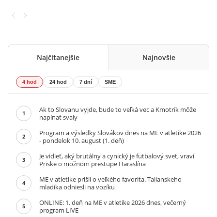
Najčítanejšie
Najnovšie
4 hod
24 hod
7 dní
SME
Ak to Slovanu vyjde, bude to veľká vec a Kmotrík môže
1
napínať svaly
Program a výsledky Slovákov dnes na ME v atletike 2026
2
- pondelok 10. august (1. deň)
Je vidieť, aký brutálny a cynický je futbalový svet, vraví
3
Priske o možnom prestupe Haraslína
ME v atletike prišli o veľkého favorita. Talianskeho
4
mladíka odniesli na vozíku
ONLINE: 1. deň na ME v atletike 2026 dnes, večerný
5
program LIVE