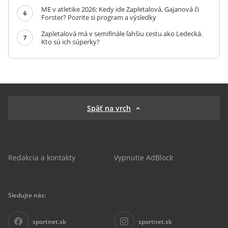
ME v atletike 2026: Kedy ide Zapletalová, Gajanová či
6
Forster? Pozrite si program a výsledky
Zapletalová má v semifinále ľahšiu cestu ako Ledecká.
7
Kto sú ich súperky?
Späť na vrch
Redakcia a kontakty
Vypnutie AdBlock
Sledujte nás:
sportnet.sk
sportnet.sk