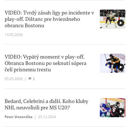
VIDEO: Tvrdý zásah ligy po incidente v
play-off. Dištanc pre hviezdneho
obrancu Bostonu
13.05.2026
VIDEO: Vypätý moment v play-off.
Obranca Bostonu po seknutí súpera
čelí prísnemu trestu
05.05.2026
|
2
Bedard, Celebrini a ďalší. Koho kluby
NHL neuvoľnili pre MS U20?
Peter Vretenička
|
25.12.2024