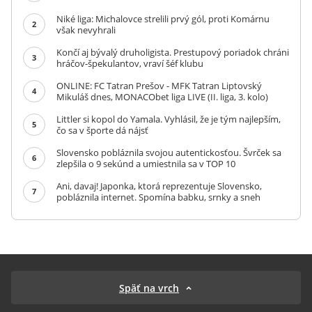
Niké liga: Michalovce strelili prvý gól, proti Komárnu
2
však nevyhrali
Končí aj bývalý druholigista. Prestupový poriadok chráni
3
hráčov-špekulantov, vraví šéf klubu
ONLINE: FC Tatran Prešov - MFK Tatran Liptovský
4
Mikuláš dnes, MONACObet liga LIVE (II. liga, 3. kolo)
Littler si kopol do Yamala. Vyhlásil, že je tým najlepším,
5
čo sa v športe dá nájsť
Slovensko pobláznila svojou autentickosťou. Švrček sa
6
zlepšila o 9 sekúnd a umiestnila sa v TOP 10
Ani, davaj! Japonka, ktorá reprezentuje Slovensko,
7
pobláznila internet. Spomína babku, srnky a sneh
Späť na vrch