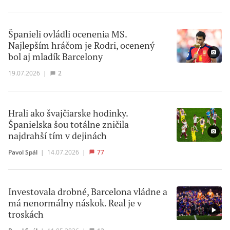
Španieli ovládli ocenenia MS.
Najlepším hráčom je Rodri, ocenený
bol aj mladík Barcelony
19.07.2026
|
2
Hrali ako švajčiarske hodinky.
Španielska šou totálne zničila
najdrahší tím v dejinách
Pavol Spál
|
14.07.2026
|
77
Investovala drobné, Barcelona vládne a
má nenormálny náskok. Real je v
troskách