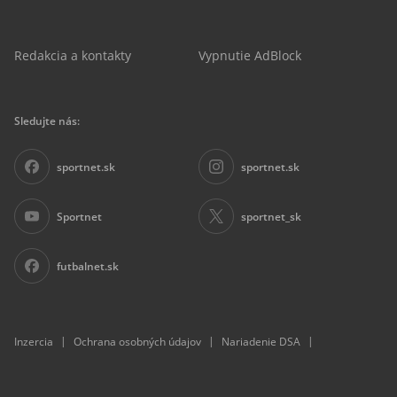
Redakcia a kontakty
Vypnutie AdBlock
Sledujte nás:
sportnet.sk
sportnet.sk
Sportnet
sportnet_sk
futbalnet.sk
|
|
|
Inzercia
Ochrana osobných údajov
Nariadenie DSA