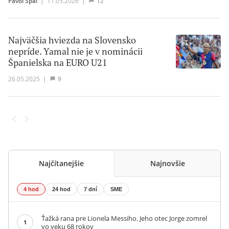
Pavol Spál
|
11.05.2026
|
12
Najväčšia hviezda na Slovensko
nepríde. Yamal nie je v nominácii
Španielska na EURO U21
26.05.2025
|
9
Najčítanejšie
Najnovšie
4 hod
24 hod
7 dní
SME
Ťažká rana pre Lionela Messiho. Jeho otec Jorge zomrel
1
vo veku 68 rokov