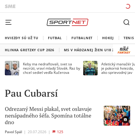
HVIEZDY SÚ UŽ TU
FUTBAL
FUTBALNET
HOKEJ
TENIS
HLINKA GRETZKY CUP 2026
MS V HÁDZANEJ ŽIEN U18 2026
HO
Keby ma nedraftovali, svet sa
Atletický manažér Ju
nezrúti, vraví mladý Slovák. Raz by
je pokorná hviezda,
chcel sedieť vedľa Kučerova
ako sprievodný jav
Pau Cubarsí
Odrezaný Messi plakal, svet oslavuje
nenápadného šéfa. Spomína totálne
dno
Pavol Spál
|
20.07.2026
|
125