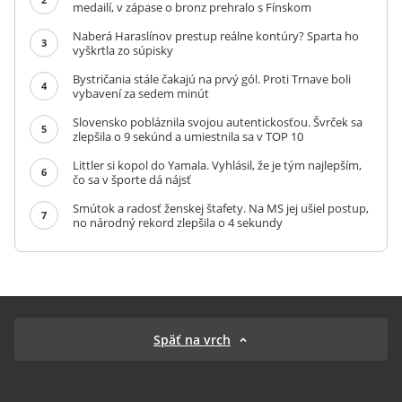
medailí, v zápase o bronz prehralo s Fínskom
Naberá Haraslínov prestup reálne kontúry? Sparta ho
3
vyškrtla zo súpisky
Bystričania stále čakajú na prvý gól. Proti Trnave boli
4
vybavení za sedem minút
Slovensko pobláznila svojou autentickosťou. Švrček sa
5
zlepšila o 9 sekúnd a umiestnila sa v TOP 10
Littler si kopol do Yamala. Vyhlásil, že je tým najlepším,
6
čo sa v športe dá nájsť
Smútok a radosť ženskej štafety. Na MS jej ušiel postup,
7
no národný rekord zlepšila o 4 sekundy
Späť na vrch