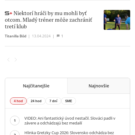
Niektorí hráči by mu mohli byť
otcom. Mladý tréner môže zachrániť
tretí klub
Titanilla Bőd
|
13.04.2024
|
1
Najčítanejšie
Najnovšie
4 hod
24 hod
7 dní
SME
VIDEO: Ani fantastický úvod nestačil. Slováci padli v
1
závere a odchádzajú bez medailí
Hlinka Gretzky Cup 2026: Slovensko odchádza bez
2