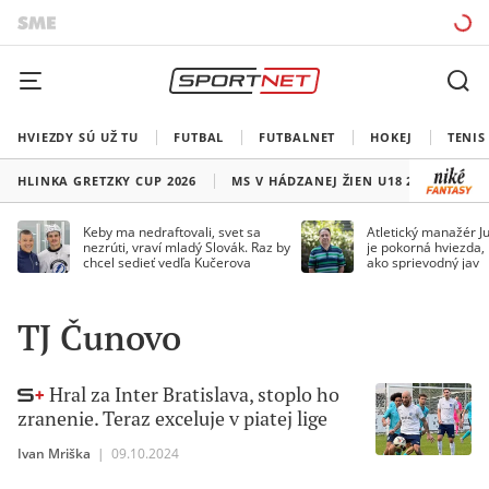
HVIEZDY SÚ UŽ TU
FUTBAL
FUTBALNET
HOKEJ
TENIS
HLINKA GRETZKY CUP 2026
MS V HÁDZANEJ ŽIEN U18 2026
HO
Keby ma nedraftovali, svet sa
Atletický manažér Ju
nezrúti, vraví mladý Slovák. Raz by
je pokorná hviezda,
chcel sedieť vedľa Kučerova
ako sprievodný jav
TJ Čunovo
Hral za Inter Bratislava, stoplo ho
zranenie. Teraz exceluje v piatej lige
Ivan Mriška
|
09.10.2024