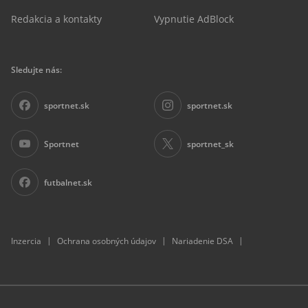
Redakcia a kontakty
Vypnutie AdBlock
Sledujte nás:
sportnet.sk
sportnet.sk
Sportnet
sportnet_sk
futbalnet.sk
|
|
|
Inzercia
Ochrana osobných údajov
Nariadenie DSA