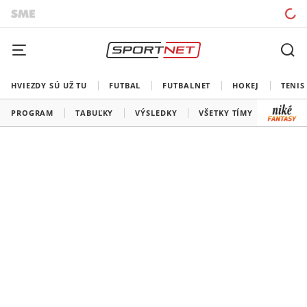
HVIEZDY SÚ UŽ TU
FUTBAL
FUTBALNET
HOKEJ
TENIS
PROGRAM
TABUĽKY
VÝSLEDKY
VŠETKY TÍMY
SLOVEN