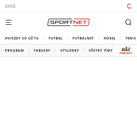
HVIEZDY SÚ UŽ TU
FUTBAL
FUTBALNET
HOKEJ
TENIS
PROGRAM
TABUĽKY
VÝSLEDKY
VŠETKY TÍMY
SLOVEN