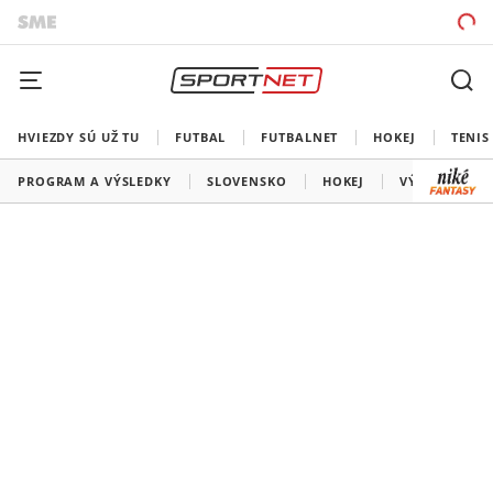
HVIEZDY SÚ UŽ TU
FUTBAL
FUTBALNET
HOKEJ
TENIS
PROGRAM A VÝSLEDKY
SLOVENSKO
HOKEJ
VÝSLEDKY SL