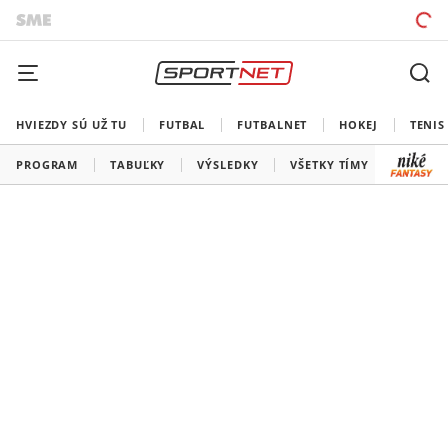
HVIEZDY SÚ UŽ TU
FUTBAL
FUTBALNET
HOKEJ
TENIS
PROGRAM
TABUĽKY
VÝSLEDKY
VŠETKY TÍMY
SLOVEN