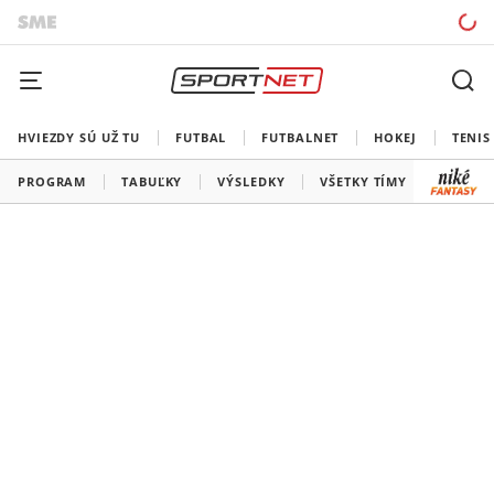
HVIEZDY SÚ UŽ TU
FUTBAL
FUTBALNET
HOKEJ
TENIS
PROGRAM
TABUĽKY
VÝSLEDKY
VŠETKY TÍMY
SLOVEN