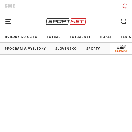
HVIEZDY SÚ UŽ TU
FUTBAL
FUTBALNET
HOKEJ
TENIS
PROGRAM A VÝSLEDKY
SLOVENSKO
ŠPORTY
MEDAILOVÁ