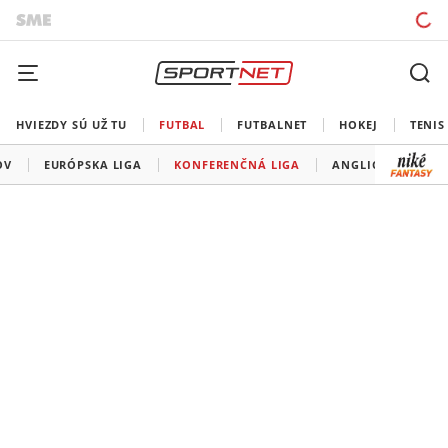
HVIEZDY SÚ UŽ TU
FUTBAL
FUTBALNET
HOKEJ
TENIS
OV
EURÓPSKA LIGA
KONFERENČNÁ LIGA
ANGLICKO
ŠP