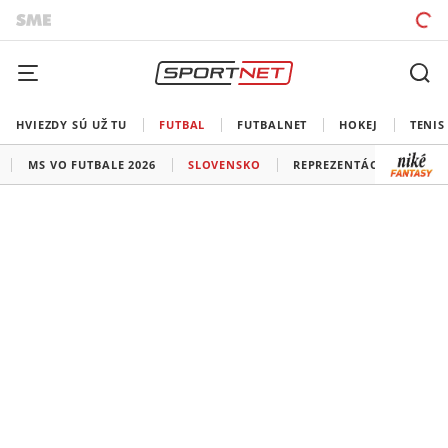
HVIEZDY SÚ UŽ TU
FUTBAL
FUTBALNET
HOKEJ
TENIS
MS VO FUTBALE 2026
SLOVENSKO
REPREZENTÁCIE
LIG