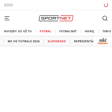
HVIEZDY SÚ UŽ TU
FUTBAL
FUTBALNET
HOKEJ
TENIS
MS VO FUTBALE 2026
SLOVENSKO
REPREZENTÁCIE
LIG