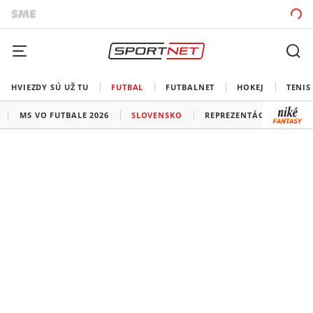
HVIEZDY SÚ UŽ TU
FUTBAL
FUTBALNET
HOKEJ
TENIS
MS VO FUTBALE 2026
SLOVENSKO
REPREZENTÁCIE
LIG