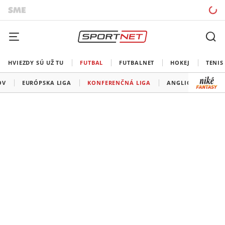
HVIEZDY SÚ UŽ TU
FUTBAL
FUTBALNET
HOKEJ
TENIS
OV
EURÓPSKA LIGA
KONFERENČNÁ LIGA
ANGLICKO
ŠP