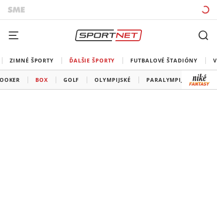
ZIMNÉ ŠPORTY
ĎALŠIE ŠPORTY
FUTBALOVÉ ŠTADIÓNY
V
OOKER
BOX
GOLF
OLYMPIJSKÉ
PARALYMPIJSKÉ
OS