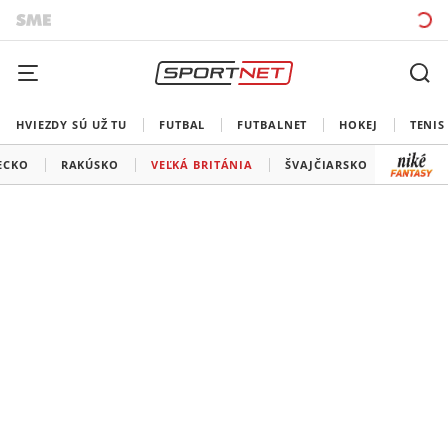
HVIEZDY SÚ UŽ TU
FUTBAL
FUTBALNET
HOKEJ
TENIS
ECKO
RAKÚSKO
VEĽKÁ BRITÁNIA
ŠVAJČIARSKO
USA