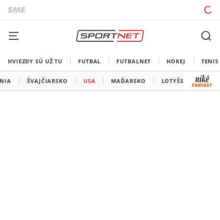
HVIEZDY SÚ UŽ TU
FUTBAL
FUTBALNET
HOKEJ
TENIS
ÁNIA
ŠVAJČIARSKO
USA
MAĎARSKO
LOTYŠSKO