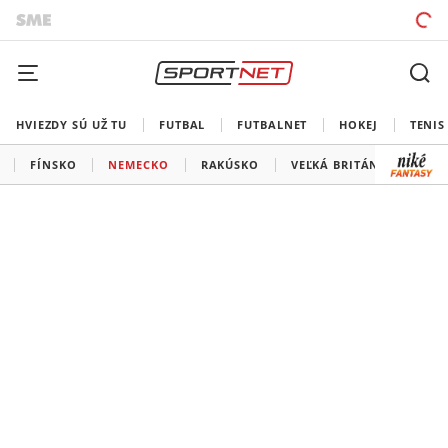
HVIEZDY SÚ UŽ TU
FUTBAL
FUTBALNET
HOKEJ
TENIS
FÍNSKO
NEMECKO
RAKÚSKO
VEĽKÁ BRITÁNIA
ŠVA