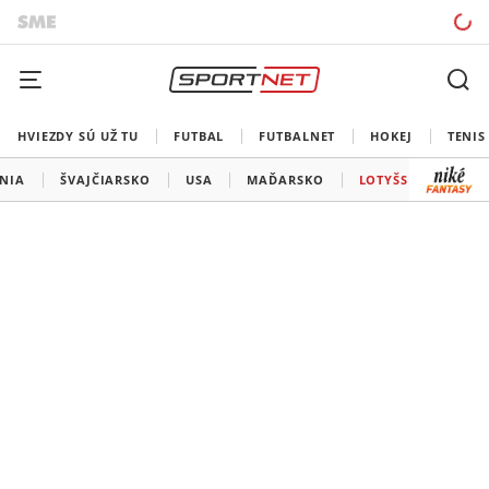
HVIEZDY SÚ UŽ TU
FUTBAL
FUTBALNET
HOKEJ
TENIS
ÁNIA
ŠVAJČIARSKO
USA
MAĎARSKO
LOTYŠSKO