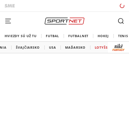
HVIEZDY SÚ UŽ TU
FUTBAL
FUTBALNET
HOKEJ
TENIS
ÁNIA
ŠVAJČIARSKO
USA
MAĎARSKO
LOTYŠSKO