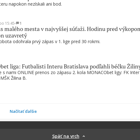
nteru napokon nezískali ani bod.
po 15:45
∙
1
s malého mesta v najvyššej súťaži. Hodinu pred výkopo
ón uzavretý
bota odohrala prvý zápas v 1. lige pred 30 rokmi.
 liga: Futbalisti Interu Bratislava podľahli béčku Žilin
te s nami ONLINE prenos zo zápasu 2. kola MONACObet ligy: FK Inter
 MŠK Žilina B.
Načítať ďalšie
Späť na vrch