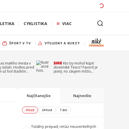
LETIKA
CYKLISTIKA
VIAC
ŠPORT V TV
VÝSLEDKY A KURZY
pas malého mesta v
Kto by mohol kúpiť
j súťaži. Hodinu pred
slovenské Tesco? Favorit je
 už bol štadión
jasný, no záujem môžu
ý
prejaviť aj ďalší
Najčítanejšie
Najnovšie
4 hod
24 hod
7 dní
Totálny prepad, reťaz neuveriteľných