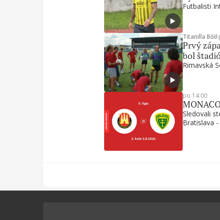
Futbalisti I
Titanilla Bőd
∙
Prvý zápa
bol štadi
Rimavská So
po 14:00
MONACObet
Sledovali s
Bratislava -