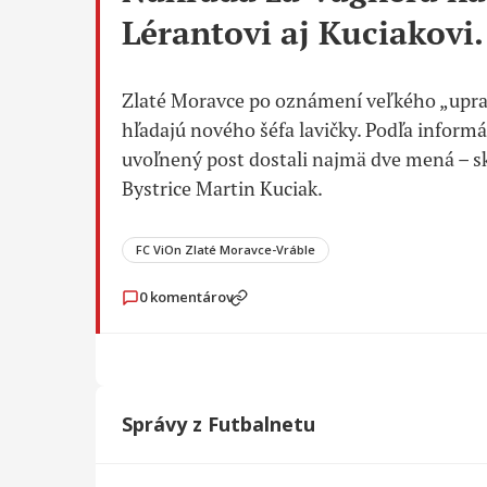
Lérantovi aj Kuciakovi.
Zlaté Moravce po oznámení veľkého „uprat
hľadajú nového šéfa lavičky. Podľa informá
uvoľnený post dostali najmä dve mená – s
Bystrice Martin Kuciak.
FC ViOn Zlaté Moravce-Vráble
0
komentárov
Správy z Futbalnetu