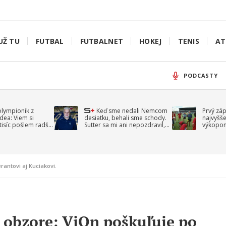
UŽ TU
FUTBAL
FUTBALNET
HOKEJ
TENIS
AT
PODCASTY
olympionik z
Keď sme nedali Nemcom
Prvý zá
idea: Viem si
desiatku, behali sme schody.
najvyšše
-tisíc pošlem radšej
Sutter sa mi ani nepozdravil,
výkopom
spomína Droppa
uzavret
antovi aj Kuciakovi.
 obzore: ViOn poškuľuje po