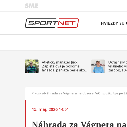
HVIEZDY SÚ 
Atletický manažér Juck:
Ukrajinský 
Zapletalová je pokorná
virálneho v
hviezda, peniaze berie ako
zarobiť, 10
sprievodný jav
na vojnu
Pikošky
/
Náhrada za Vágnera na obzore: ViOn poškuľuje po Lér
15. máj, 2026 14:51
Náhrada za Vágnera na