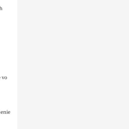
ch
e vo
šenie