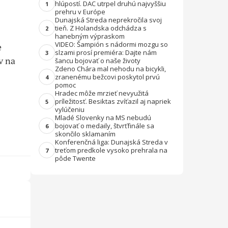
hlúpostí. DAC utrpel druhú najvyššiu
1
prehru v Európe
Dunajská Streda neprekročila svoj
tieň. Z Holandska odchádza s
2
hanebným výpraskom
VIDEO: Šampión s nádormi mozgu so
e
slzami prosí premiéra: Dajte nám
3
v na
šancu bojovať o naše životy
Zdeno Chára mal nehodu na bicykli,
zranenému bežcovi poskytol prvú
4
pomoc
Hradec môže mrzieť nevyužitá
príležitosť. Besiktas zvíťazil aj napriek
5
vylúčeniu
Mladé Slovenky na MS nebudú
bojovať o medaily, štvrťfinále sa
6
skončilo sklamaním
Konferenčná liga: Dunajská Streda v
treťom predkole vysoko prehrala na
7
pôde Twente