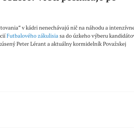
ovania“ v kádri nenechávajú nič na náhodu a intenzívn
cií
Futbalového zákulisia
sa do úzkeho výberu kandidáto
kúsený Peter Lérant a aktuálny kormidelník Považskej