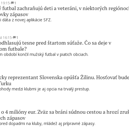
t 19:15
∙
1
 futbal zachraňujú deti a veteráni, v niektorých regióno
ovky zápasov
i dáta z novej aplikácie SFZ.
st 16:15
∙
1
odhlasujú tesne pred štartom súťaže. Čo sa deje v
om futbale?
 období končil mužský futbal v piatich obciach.
ky reprezentant Slovenska opúšťa Žilinu. Hosťovať bud
Turku
hody medzi klubmi je aj opcia na trvalý prestup.
 o 4 milióny eur. Zväz sa bráni súdnou cestou a hrozí zru
ých zápasov
pred dopadmi na kluby, mládež aj prípravné zápasy.