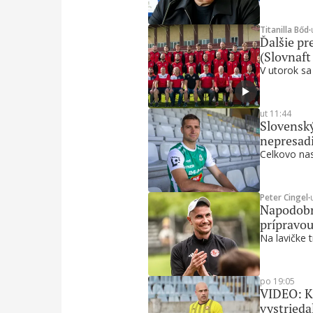
Titanilla Bőd
∙
Ďalšie pre
(Slovnaft
V utorok sa
ut 11:44
Slovenský
nepresadi
Celkovo nas
Peter Cingel
∙
Napodobni
prípravou
Na lavičke t
po 19:05
VIDEO: Ku
vystrieda