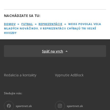
NACHÁDZATE SA TU:
DOMOV
»
FUTBAL
»
REPREZENTÁCIE
»
WEISS POVOLAL VEĽA
MLADÝCH NOVÁČIKOV. V REPREZENTÁCII CHÝBAJÚ TRI VEĽKÉ
HVIEZDY
Späť na vrch
Redakcia a kontakty
Vypnutie AdBlock
Sledujte nás:
sportnet.sk
sportnet.sk