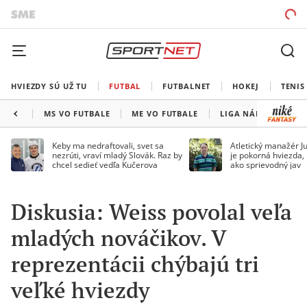
HVIEZDY SÚ UŽ TU
FUTBAL
FUTBALNET
HOKEJ
TENIS
MS VO FUTBALE
ME VO FUTBALE
LIGA NÁRODOV
Keby ma nedraftovali, svet sa
Atletický manažér Ju
nezrúti, vraví mladý Slovák. Raz by
je pokorná hviezda,
chcel sedieť vedľa Kučerova
ako sprievodný jav
Diskusia: Weiss povolal veľa
mladých nováčikov. V
reprezentácii chýbajú tri
veľké hviezdy