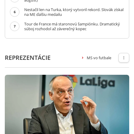
august)
Nestačil len na Turka, ktorý vytvoril rekord. Slovák získal
6
na ME ďalšiu medailu
Tour de France má staronovú šampiónku. Dramatický
7
súboj rozhodol až záverečný kopec
REPREZENTÁCIE
MS vo futbale