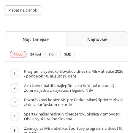
< 
späť na článok
Najčítanejšie
Najnovšie
4 hod
24 hod
7 dní
SME
Program a výsledky Slovákov dnes na ME v atletike 2026
1
- pondelok 10. august (1. deň)
Ako tréner patril k najlepším, ako hráč bol dokonalý.
2
Zomrela jedna z najväčších legiend NBA
Rozprávkový koniec MS pre Česko. Mladý šprintér získal
3
zlato v európskom rekorde
Spartak našiel hrdinu v tínedžerovi, Skalica v tímovosti.
4
Obaja využili voľno Slovana
Začínajú sa ME v atletike. Športový program na dnes (10.
5