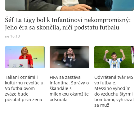
Šéf La Ligy bol k Infantinovi nekompromisný:
Jeho éra sa skončila, ničí podstatu futbalu
ne 16:10
Taliani oznámili
FIFA sa zastáva
Odvrátená tvár MS
kultúrnu revolúciu.
Infantina. Správy o
vo futbale.
Vo futbalovom
škandále s
Messiho vyhodím
zväze bude
milenkou okamžite
do vzduchu štyrmi
pôsobiť prvá žena
odsúdila
bombami, vyhrážal
sa muž