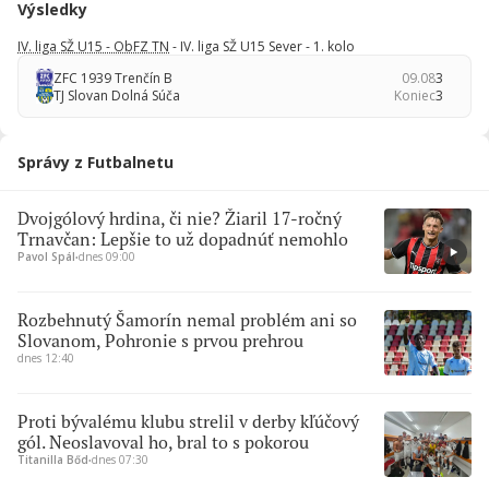
Výsledky
IV. liga SŽ U15 - ObFZ TN
- IV. liga SŽ U15 Sever - 1. kolo
ZFC 1939 Trenčín B
09.08
3
TJ Slovan Dolná Súča
Koniec
3
Správy z Futbalnetu
Dvojgólový hrdina, či nie? Žiaril 17-ročný
Trnavčan: Lepšie to už dopadnúť nemohlo
Pavol Spál
∙
dnes 09:00
Rozbehnutý Šamorín nemal problém ani so
Slovanom, Pohronie s prvou prehrou
dnes 12:40
Proti bývalému klubu strelil v derby kľúčový
gól. Neoslavoval ho, bral to s pokorou
Titanilla Bőd
∙
dnes 07:30