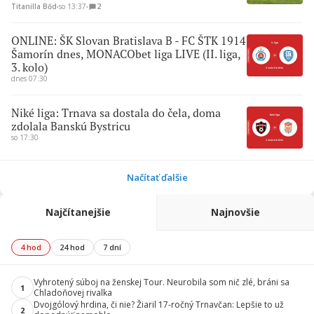
Titanilla Bőd
∙
so 13:37
∙
2
ONLINE: ŠK Slovan Bratislava B - FC ŠTK 1914
Šamorín dnes, MONACObet liga LIVE (II. liga,
3. kolo)
dnes 07:30
Niké liga: Trnava sa dostala do čela, doma
zdolala Banskú Bystricu
so 17:30
Načítať ďalšie
Najčítanejšie
Najnovšie
4 hod
24 hod
7 dní
Vyhrotený súboj na ženskej Tour. Neurobila som nič zlé, bráni sa
1
Chladoňovej rivalka
Dvojgólový hrdina, či nie? Žiaril 17-ročný Trnavčan: Lepšie to už
2