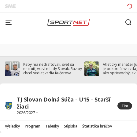
Keby ma nedraftovali, svet sa
Atletický manažér J
nezrúti, vraví mladý Slovák. Raz by
je pokorná hviezda,
chcel sedieť vedľa Kučerova
ako sprievodný jav
TJ Slovan Dolná Súča - U15 - Starší
žiaci
Tím
Výsledky
Program
Tabuľky
Súpiska
Štatistika hráčov