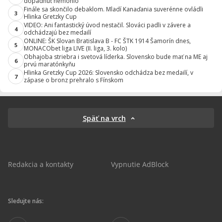
dopadnúť nemohlo
Finále sa skončilo debaklom. Mladí Kanaďania suverénne ovládli
3
Hlinka Gretzky Cup
VIDEO: Ani fantastický úvod nestačil. Slováci padli v závere a
4
odchádzajú bez medailí
ONLINE: ŠK Slovan Bratislava B - FC ŠTK 1914 Šamorín dnes,
5
MONACObet liga LIVE (II. liga, 3. kolo)
Obhajoba striebra i svetová líderka. Slovensko bude mať na ME aj
6
prvú maratónkyňu
Hlinka Gretzky Cup 2026: Slovensko odchádza bez medailí, v
7
zápase o bronz prehralo s Fínskom
Späť na vrch
Redakcia a kontakty
Vypnutie AdBlock
Sledujte nás: