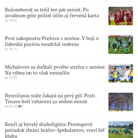
Ružomberok sa tešil len pár minút. Po
úvodnom góle prišiel útlm aj červená karta
so 19:52
Prvé zakopnutie Prešova v sezóne. V boji o
líderskú pozíciu neudržal vedenie
so 19:21
Michalovce sa dočkali prvého strelca v sezóne.
Na výhru im to však nestačilo
so 19:59
Bystričania stále čakajú na prvý gól. Proti
Trnave boli vybavení za sedem minút
so 22:22
∙
1
Končí aj bývalý druholigista. Prestupový
poriadok chráni hráčov-špekulantov, vraví šéf
klubu