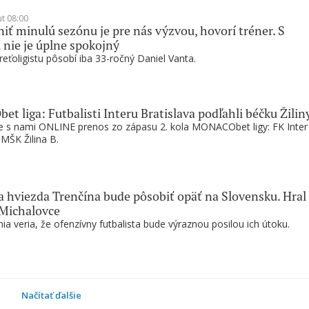
ut 08:00
ť minulú sezónu je pre nás výzvou, hovorí tréner. S
 nie je úplne spokojný
reťoligistu pôsobí iba 33-ročný Daniel Vanta.
 liga: Futbalisti Interu Bratislava podľahli béčku Žilin
te s nami ONLINE prenos zo zápasu 2. kola MONACObet ligy: FK Inter
 MŠK Žilina B.
a hviezda Trenčína bude pôsobiť opäť na Slovensku. Hral 
 Michalovce
ia veria, že ofenzívny futbalista bude výraznou posilou ich útoku.
Načítať ďalšie