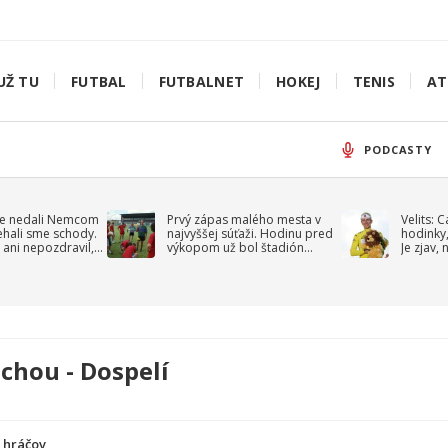
UŽ TU
FUTBAL
FUTBALNET
HOKEJ
TENIS
AT
PODCASTY
e nedali Nemcom
Prvý zápas malého mesta v
Velits: 
ehali sme schody.
najvyššej súťaži. Hodinu pred
hodinky,
 ani nepozdravil,
výkopom už bol štadión
Je zjav,
roppa
uzavretý
ochou - Dospelí
a hráčov