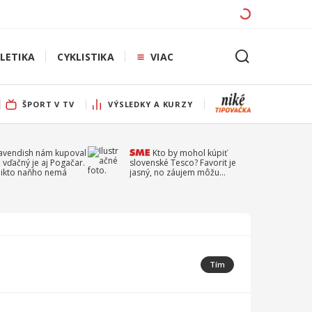
LETIKA
CYKLISTIKA
VIAC
ŠPORT V TV
VÝSLEDKY A KURZY
Cavendish nám kupoval
Kto by mohol kúpiť
 vďačný je aj Pogačar.
slovenské Tesco? Favorit je
 nikto naňho nemá
jasný, no záujem môžu
prejaviť aj ďalší
Tím