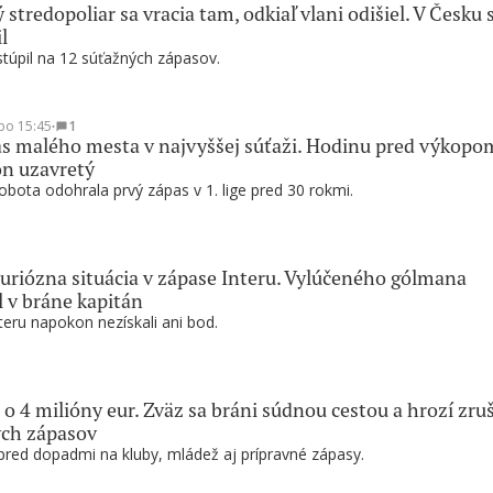
 stredopoliar sa vracia tam, odkiaľ vlani odišiel. V Česku 
l
túpil na 12 súťažných zápasov.
po 15:45
∙
1
s malého mesta v najvyššej súťaži. Hodinu pred výkopo
ón uzavretý
bota odohrala prvý zápas v 1. lige pred 30 rokmi.
riózna situácia v zápase Interu. Vylúčeného gólmana
l v bráne kapitán
nteru napokon nezískali ani bod.
 o 4 milióny eur. Zväz sa bráni súdnou cestou a hrozí zru
ých zápasov
pred dopadmi na kluby, mládež aj prípravné zápasy.