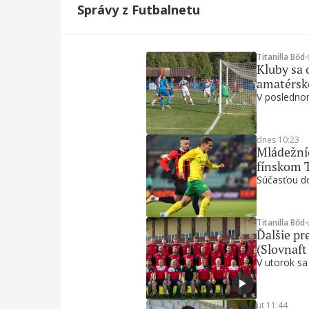
Správy z Futbalnetu
Titanilla Bőd
∙
Kluby sa 
amatérsk
V poslednom
dnes 10:23
Mládežníc
fínskom 
Súčasťou do
Titanilla Bőd
∙
Ďalšie pre
(Slovnaft
V utorok sa
ut 11:44