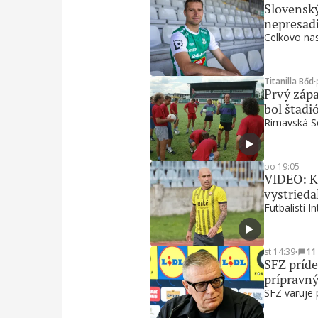
Slovenský
nepresadi
Celkovo nas
Titanilla Bőd
∙
Prvý zápa
bol štadi
Rimavská So
po 19:05
VIDEO: Ku
vystrieda
Futbalisti I
st 14:39
∙
11
SFZ príde
prípravn
SFZ varuje 