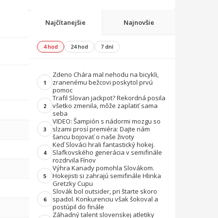
Najčítanejšie
Najnovšie
4 hod
24 hod
7 dní
Zdeno Chára mal nehodu na bicykli,
zranenému bežcovi poskytol prvú
1
pomoc
Trafil Slovan jackpot? Rekordná posila
všetko zmenila, môže zaplatiť sama
2
seba
VIDEO: Šampión s nádormi mozgu so
slzami prosí premiéra: Dajte nám
3
šancu bojovať o naše životy
Keď Slováci hrali fantastický hokej.
Slafkovského generácia v semifinále
4
rozdrvila Fínov
Výhra Kanady pomohla Slovákom.
Hokejisti si zahrajú semifinále Hlinka
5
Gretzky Cupu
Slovák bol outsider, pri štarte skoro
spadol. Konkurenciu však šokoval a
6
postúpil do finále
Záhadný talent slovenskej atletiky