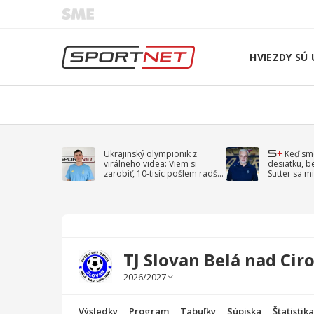
HVIEZDY SÚ 
Ukrajinský olympionik z
Keď sm
virálneho videa: Viem si
desiatku, b
zarobiť, 10-tisíc pošlem radšej
Sutter sa mi
na vojnu
spomína D
TJ Slovan Belá nad Cir
Výsledky
Program
Tabuľky
Súpiska
Štatistik