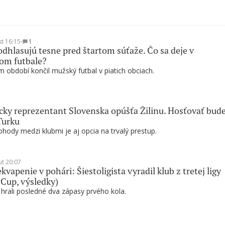
st 16:15
∙
1
odhlasujú tesne pred štartom súťaže. Čo sa deje v
om futbale?
 období končil mužský futbal v piatich obciach.
ky reprezentant Slovenska opúšťa Žilinu. Hosťovať bud
Turku
hody medzi klubmi je aj opcia na trvalý prestup.
ut 20:07
kvapenie v pohári: Šiestoligista vyradil klub z tretej ligy
 Cup, výsledky)
 hrali posledné dva zápasy prvého kola.