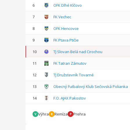
6
OFK Dlhé Klčovo
7
FK Vechec
8
OFK Hencovce
9
FK Ptava Ptičie
10
TJ Slovan Belá nad Cirochou
11
FK Tatran Zámutov
12
TJ Družstevník Tovarné
13
Obecný Futbalový Klub Sečovská Polianka
14
F.O. AJAX Pakostov
Výhra
Remíza
Prehra
V
R
P