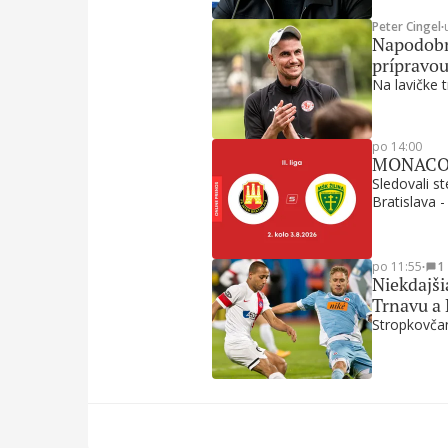
Peter Cingel
∙
Napodobni
prípravou
Na lavičke t
po 14:00
MONACObet
Sledovali s
Bratislava -
po 11:55
∙
1
Niekdajši
Trnavu a
Stropkovčan