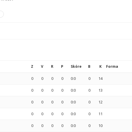
Z
V
R
P
Skóre
B
K
Forma
0
0
0
0
0:0
0
14
0
0
0
0
0:0
0
13
0
0
0
0
0:0
0
12
0
0
0
0
0:0
0
11
0
0
0
0
0:0
0
10