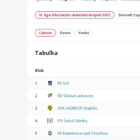
VI. liga Vihorlatsko-dukelská dospelí VsFZ
Slovnaft Cup
Celkom
Doma
Vonku
Tabuľka
Klub
1
FK Soľ
2
ŠK Slávia Lackovce
3
OFK AGRIFOP Stakčín
4
FO Sokol Sitníky
5
FK Kamenica nad Cirochou