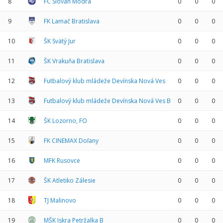
8
FC Slovan Modra
0
0
0
9
FK Lamač Bratislava
0
0
0
10
ŠK Svätý Jur
0
0
0
11
ŠK Vrakuňa Bratislava
0
0
0
12
Futbalový klub mládeže Devínska Nová Ves
0
0
0
13
Futbalový klub mládeže Devínska Nová Ves B
0
0
0
14
ŠK Lozorno, FO
0
0
0
15
FK CINEMAX Doľany
0
0
0
16
MFK Rusovce
0
0
0
17
ŠK Atletiko Zálesie
0
0
0
18
TJ Malinovo
0
0
0
19
MŠK Iskra Petržalka B
0
0
0