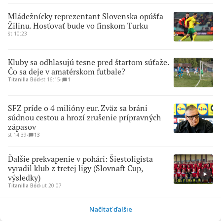
Mládežnícky reprezentant Slovenska opúšťa
Žilinu. Hosťovať bude vo fínskom Turku
št 10:23
Kluby sa odhlasujú tesne pred štartom súťaže.
Čo sa deje v amatérskom futbale?
Titanilla Bőd
∙
st 16:15
∙
1
SFZ príde o 4 milióny eur. Zväz sa bráni
súdnou cestou a hrozí zrušenie prípravných
zápasov
st 14:39
∙
13
Ďalšie prekvapenie v pohári: Šiestoligista
vyradil klub z tretej ligy (Slovnaft Cup,
výsledky)
Titanilla Bőd
∙
ut 20:07
Načítať ďalšie