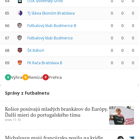
64
OŠK Slovenský Grob
0
0
0
65
TJ Slávia Ekonóm Bratislava
0
0
0
66
Futbalový klub Budmerice B
0
0
0
67
Futbalový klub Budmerice
0
0
0
68
ŠK Báhoň
0
0
0
69
FK Rača Bratislava B
0
0
0
Výhra
Remíza
Prehra
V
R
P
Správy z Futbalnetu
Košice posúvajú mladých brankárov do Európy.
Ďalší mieri do portugalského tímu
dnes 11:10
Michalovce majú francúzsku posilu na krídle.