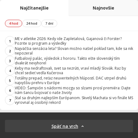
Najčítanejšie
Najnovšie
4 hod
24 hod
7 dní
ME v atletike 2026: Kedy ide Zapletalová, Gajanová či Forster?
1
Pozrite si program a výsledky
Najväčšia senzácia leta? Slovan možno našiel poklad tam, kde sa nik
2
nepozeral
Futbalový palác, výsledok z hororu. Takto ešte slovenský tím
3
dvakrát nevyhorel
Keby ma nedraftovali, svet sa nezrúti, vraví mladý Slovák. Raz by
4
chcel sedieť vedľa Kučerova
Totálny prepad, reťaz neuveriteľných hlúpostí. DAC utrpel druhú
5
najvyššiu prehru v Európe
VIDEO: Šampión s nádormi mozgu so slzami prosí premiéra: Dajte
6
nám šancu bojovať o naše životy
Stal sa druhým najlepším Európanom. Skvelý Machata si vo finále MS
7
vyrovnal aj osobný rekord
Späť na vrch