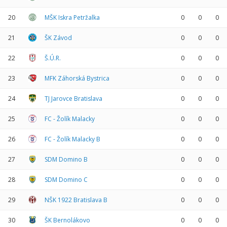
20
MŠK Iskra Petržalka
0
0
0
21
ŠK Závod
0
0
0
22
Š.Ú.R.
0
0
0
23
MFK Záhorská Bystrica
0
0
0
24
TJ Jarovce Bratislava
0
0
0
25
FC - Žolík Malacky
0
0
0
26
FC - Žolík Malacky B
0
0
0
27
SDM Domino B
0
0
0
28
SDM Domino C
0
0
0
29
NŠK 1922 Bratislava B
0
0
0
30
ŠK Bernolákovo
0
0
0