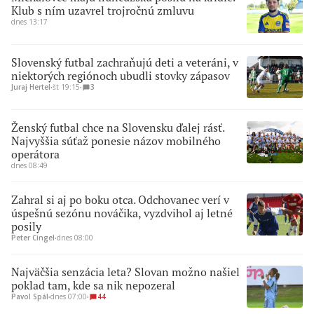
Klub s ním uzavrel trojročnú zmluvu
dnes 13:17
Slovenský futbal zachraňujú deti a veteráni, v
niektorých regiónoch ubudli stovky zápasov
Juraj Hertel
∙
št 19:15
∙
3
Ženský futbal chce na Slovensku ďalej rásť.
Najvyššia súťaž ponesie názov mobilného
operátora
dnes 08:49
Zahral si aj po boku otca. Odchovanec verí v
úspešnú sezónu nováčika, vyzdvihol aj letné
posily
Peter Cingel
∙
dnes 08:00
Najväčšia senzácia leta? Slovan možno našiel
poklad tam, kde sa nik nepozeral
Pavol Spál
∙
dnes 07:00
∙
44