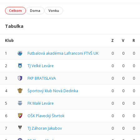
Celkom
Doma
Vonku
Tabuľka
Klub
Z
V
R
1
Futbalová akadémia Lafranconi FTVŠ UK
0
0
0
2
TJ Veľké Leváre
0
0
0
3
FKP BRATISLAVA
0
0
0
4
Športový klub Nová Dedinka
0
0
0
5
FK Malé Leváre
0
0
0
6
OŠK Plavecký Štvrtok
0
0
0
7
TJ Záhoran Jakubov
0
0
0