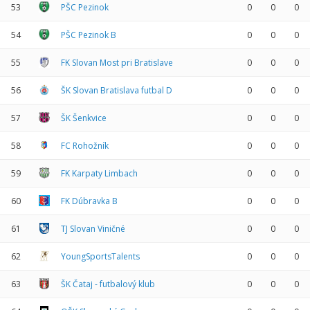
53
PŠC Pezinok
0
0
0
54
PŠC Pezinok B
0
0
0
55
FK Slovan Most pri Bratislave
0
0
0
56
ŠK Slovan Bratislava futbal D
0
0
0
57
ŠK Šenkvice
0
0
0
58
FC Rohožník
0
0
0
59
FK Karpaty Limbach
0
0
0
60
FK Dúbravka B
0
0
0
61
TJ Slovan Viničné
0
0
0
62
YoungSportsTalents
0
0
0
63
ŠK Čataj - futbalový klub
0
0
0