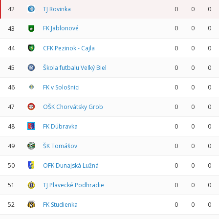
42
TJ Rovinka
0
0
0
FK Jablonové
0
0
0
43
44
CFK Pezinok - Cajla
0
0
0
45
Škola futbalu Veľký Biel
0
0
0
46
FK v Sološnici
0
0
0
47
OŠK Chorvátsky Grob
0
0
0
48
FK Dúbravka
0
0
0
49
ŠK Tomášov
0
0
0
50
OFK Dunajská Lužná
0
0
0
51
TJ Plavecké Podhradie
0
0
0
52
FK Studienka
0
0
0