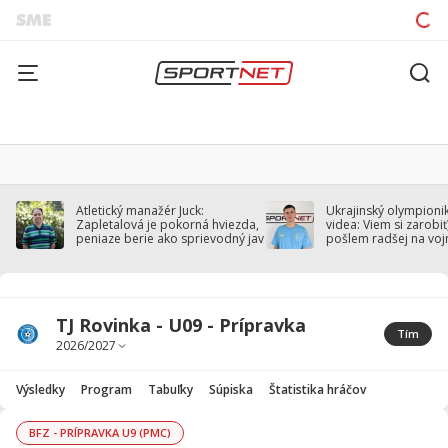
Atletický manažér Juck:
Ukrajinský olympionik
Zapletalová je pokorná hviezda,
videa: Viem si zarobiť,
peniaze berie ako sprievodný jav
pošlem radšej na voj
TJ Rovinka - U09 - Prípravka
Tím
Výsledky
Program
Tabuľky
Súpiska
Štatistika hráčov
BFZ - PRÍPRAVKA U9 (PMC)