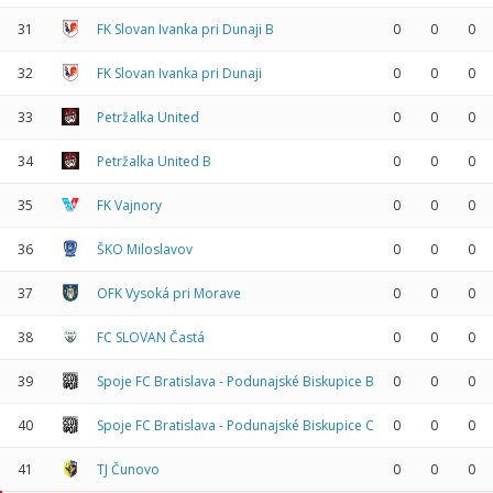
31
FK Slovan Ivanka pri Dunaji B
0
0
0
32
FK Slovan Ivanka pri Dunaji
0
0
0
33
Petržalka United
0
0
0
34
Petržalka United B
0
0
0
35
FK Vajnory
0
0
0
36
ŠKO Miloslavov
0
0
0
37
OFK Vysoká pri Morave
0
0
0
38
FC SLOVAN Častá
0
0
0
39
Spoje FC Bratislava - Podunajské Biskupice B
0
0
0
40
Spoje FC Bratislava - Podunajské Biskupice C
0
0
0
41
TJ Čunovo
0
0
0