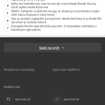
Keby ma nedraftovali, svet sa nezrúti, vraví mladý Slovák. Raz by
4
chcel sedieť vedľa Kučerova
VIDEO: Šampión s nádormi mozgu so slzami prosí premiéra: Dajte
5
nám šancu bojovať o naše životy
Stal sa druhým najlepším Európanom. Skvelý Machata si vo finále MS
6
vyrovnal aj osobný rekord
Dunajská Streda neprekročila svoj tieň. Z Holandska odchádza s
7
hanebným výpraskom
Späť na vrch
Redakcia a kontakty
Vypnutie AdBlock
Sledujte nás:
sportnet.sk
sportnet.sk