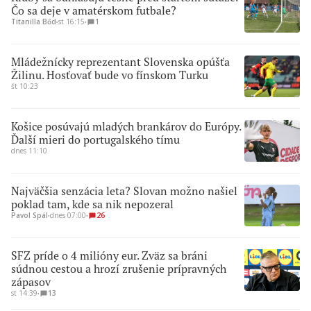
Čo sa deje v amatérskom futbale?
Titanilla Bőd
∙
st 16:15
∙
1
Mládežnícky reprezentant Slovenska opúšťa
Žilinu. Hosťovať bude vo fínskom Turku
št 10:23
Košice posúvajú mladých brankárov do Európy.
Ďalší mieri do portugalského tímu
dnes 11:10
Najväčšia senzácia leta? Slovan možno našiel
poklad tam, kde sa nik nepozeral
Pavol Spál
∙
dnes 07:00
∙
26
SFZ príde o 4 milióny eur. Zväz sa bráni
súdnou cestou a hrozí zrušenie prípravných
zápasov
st 14:39
∙
13