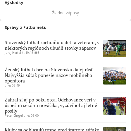
Výsledky
Žiadne zápasy
Správy z Futbalnetu
Slovenský futbal zachraňujú deti a veteráni, v
niektorých regiónoch ubudli stovky zápasov
Juraj Hertel
∙
št 19:15
∙
3
Ženský futbal chce na Slovensku ďalej rásť.
Najvyššia súťaž ponesie názov mobilného
operátora
dnes 08:49
Zahral si aj po boku otca. Odchovanec verí v
úspešnú sezónu nováčika, vyzdvihol aj letné
posily
Peter Cingel
∙
dnes 08:00
Kluby sa odhlasujú tesne pred štartom súťaže.