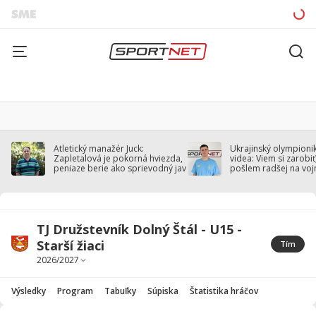
Atletický manažér Juck:
Ukrajinský olympionik
Zapletalová je pokorná hviezda,
videa: Viem si zarobiť,
peniaze berie ako sprievodný jav
pošlem radšej na voj
TJ Družstevník Dolný Štál - U15 -
Starší žiaci
Tím
Výsledky
Program
Tabuľky
Súpiska
Štatistika hráčov