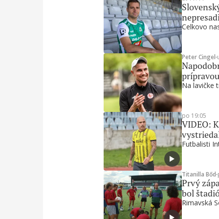
Slovenský
nepresadi
Celkovo nas
Peter Cingel
∙
Napodobni
prípravou
Na lavičke t
po 19:05
VIDEO: Ku
vystrieda
Futbalisti I
Titanilla Bőd
∙
Prvý zápa
bol štadi
Rimavská So