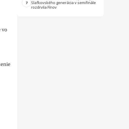
Slafkovského generácia v semifinále
7
rozdrvila Fínov
e vo
šenie