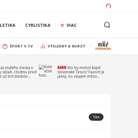
LETIKA
CYKLISTIKA
VIAC
ŠPORT V TV
VÝSLEDKY A KURZY
pas malého mesta v
Kto by mohol kúpiť
j súťaži. Hodinu pred
slovenské Tesco? Favorit je
 už bol štadión
jasný, no záujem môžu
ý
prejaviť aj ďalší
Tím