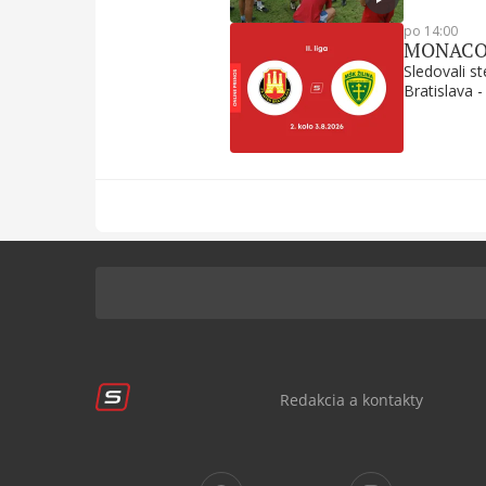
po 14:00
MONACObet
Sledovali s
Bratislava -
Redakcia a kontakty