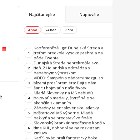
Najčítanejšie
Najnovšie
4 hod
24 hod
7 dní
Konferenčná liga: Dunajská Streda v
treťom predkole vysoko prehrala na
1
pôde Twente
Dunajská Streda neprekročila svoj
tieň. Z Holandska odchádza s
2
hanebným výpraskom
VIDEO: Šampión s nádormi mozgu so
slzami prosí premiéra: Dajte nám
3
šancu bojovať o naše životy
Mladé Slovenky na MS nebudú
ch
bojovať o medaily, štvrťfinále sa
4
skončilo sklamaním
Záhadný talent slovenskej atletiky
odštartoval MS výborne. Mladá
5
bežkyňa sa predstaví vo finále
Slovenský brankár predčasne končí v
tíme KHL, dohodol sa na rozviazaní
6
zmluvy
Keď Slováci hrali fantastický hokej.