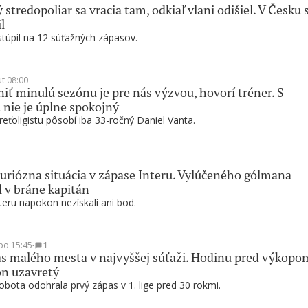
 stredopoliar sa vracia tam, odkiaľ vlani odišiel. V Česku 
l
túpil na 12 súťažných zápasov.
ut 08:00
ť minulú sezónu je pre nás výzvou, hovorí tréner. S
 nie je úplne spokojný
reťoligistu pôsobí iba 33-ročný Daniel Vanta.
riózna situácia v zápase Interu. Vylúčeného gólmana
l v bráne kapitán
nteru napokon nezískali ani bod.
po 15:45
∙
1
s malého mesta v najvyššej súťaži. Hodinu pred výkopo
ón uzavretý
bota odohrala prvý zápas v 1. lige pred 30 rokmi.