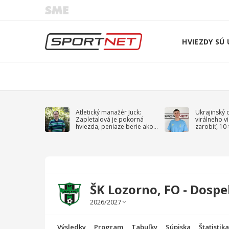
HVIEZDY SÚ 
Atletický manažér Juck:
Ukrajinský 
Zapletalová je pokorná
virálneho v
hviezda, peniaze berie ako
zarobiť, 10
sprievodný jav
na vojnu
ŠK Lozorno, FO - Dospe
Výsledky
Program
Tabuľky
Súpiska
Štatistik