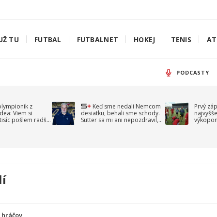
UŽ TU
FUTBAL
FUTBALNET
HOKEJ
TENIS
AT
PODCASTY
olympionik z
Keď sme nedali Nemcom
Prvý zá
idea: Viem si
desiatku, behali sme schody.
najvyšše
-tisíc pošlem radšej
Sutter sa mi ani nepozdravil,
výkopom
spomína Droppa
uzavret
lí
a hráčov