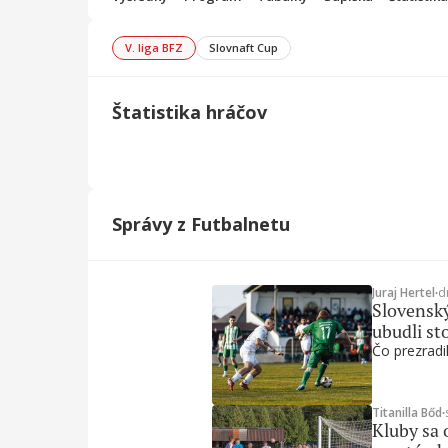
V. liga BFZ
Slovnaft Cup
Štatistika hráčov
Správy z Futbalnetu
Juraj Hertel
∙
d
Slovenský
ubudli st
Čo prezradil
Titanilla Bőd
∙
Kluby sa 