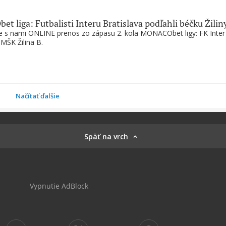
 liga: Futbalisti Interu Bratislava podľahli béčku Žilin
te s nami ONLINE prenos zo zápasu 2. kola MONACObet ligy: FK Inter
 MŠK Žilina B.
Načítať ďalšie
Späť na vrch
Vypnutie AdBlock