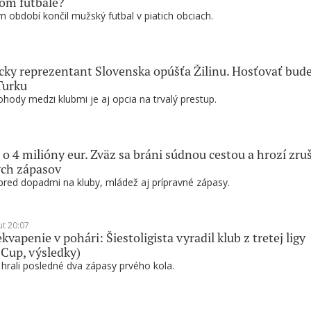
om futbale?
 období končil mužský futbal v piatich obciach.
ky reprezentant Slovenska opúšťa Žilinu. Hosťovať bud
Turku
hody medzi klubmi je aj opcia na trvalý prestup.
 o 4 milióny eur. Zväz sa bráni súdnou cestou a hrozí zru
ých zápasov
pred dopadmi na kluby, mládež aj prípravné zápasy.
ut 20:07
kvapenie v pohári: Šiestoligista vyradil klub z tretej ligy
 Cup, výsledky)
 hrali posledné dva zápasy prvého kola.