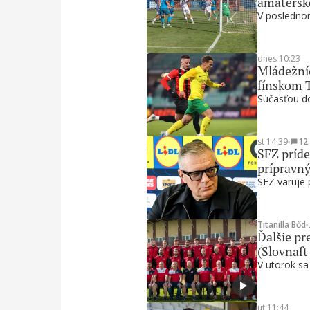
amatérsk
V poslednom
dnes 10:23
Mládežníc
fínskom 
Súčasťou do
st 14:39
∙
12
SFZ príde
prípravn
SFZ varuje 
Titanilla Bőd
∙
Ďalšie pre
(Slovnaft
V utorok sa
ut 11:44