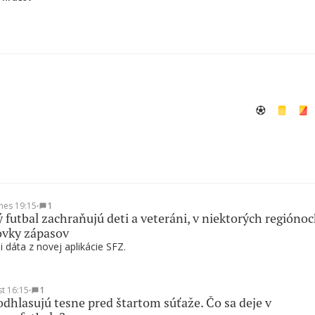
nes 19:15
∙
1
 futbal zachraňujú deti a veteráni, v niektorých regióno
ovky zápasov
i dáta z novej aplikácie SFZ.
st 16:15
∙
1
odhlasujú tesne pred štartom súťaže. Čo sa deje v