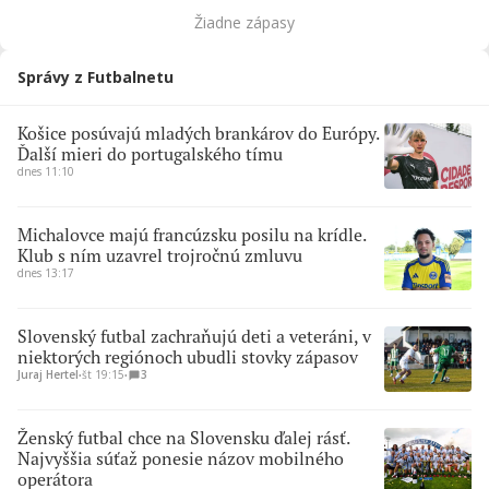
Žiadne zápasy
Správy z Futbalnetu
Košice posúvajú mladých brankárov do Európy.
Ďalší mieri do portugalského tímu
dnes 11:10
Michalovce majú francúzsku posilu na krídle.
Klub s ním uzavrel trojročnú zmluvu
dnes 13:17
Slovenský futbal zachraňujú deti a veteráni, v
niektorých regiónoch ubudli stovky zápasov
Juraj Hertel
∙
št 19:15
∙
3
Ženský futbal chce na Slovensku ďalej rásť.
Najvyššia súťaž ponesie názov mobilného
operátora