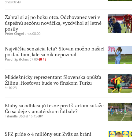
dnes 08:49
Zahral si aj po boku otca. Odchovanec verí v
úspešnú sezónu nováčika, vyzdvihol aj letné
posily
Peter Cingel
∙
dnes 08:00
Najväčšia senzácia leta? Slovan možno našiel
poklad tam, kde sa nik nepozeral
Pavol Spál
∙
dnes 07:00
∙
42
Mládežnícky reprezentant Slovenska opúšťa
Žilinu. Hosťovať bude vo fínskom Turku
št 10:23
Kluby sa odhlasujú tesne pred štartom súťaže.
Čo sa deje v amatérskom futbale?
Titanilla Bőd
∙
st 16:15
∙
1
SFZ príde o 4 milióny eur. Zväz sa bráni