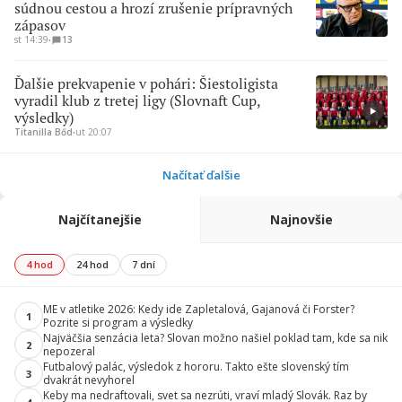
súdnou cestou a hrozí zrušenie prípravných
zápasov
st 14:39
∙
13
Ďalšie prekvapenie v pohári: Šiestoligista
vyradil klub z tretej ligy (Slovnaft Cup,
výsledky)
Titanilla Bőd
∙
ut 20:07
Načítať ďalšie
Najčítanejšie
Najnovšie
4 hod
24 hod
7 dní
ME v atletike 2026: Kedy ide Zapletalová, Gajanová či Forster?
1
Pozrite si program a výsledky
Najväčšia senzácia leta? Slovan možno našiel poklad tam, kde sa nik
2
nepozeral
Futbalový palác, výsledok z hororu. Takto ešte slovenský tím
3
dvakrát nevyhorel
Keby ma nedraftovali, svet sa nezrúti, vraví mladý Slovák. Raz by