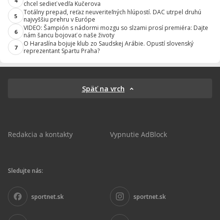
4
chcel sedieť vedľa Kučerova
Totálny prepad, reťaz neuveriteľných hlúpostí. DAC utrpel druhú
5
najvyššiu prehru v Európe
VIDEO: Šampión s nádormi mozgu so slzami prosí premiéra: Dajte
6
nám šancu bojovať o naše životy
O Haraslína bojuje klub zo Saudskej Arábie. Opustí slovenský
7
reprezentant Spartu Praha?
Späť na vrch
Redakcia a kontakty
Vypnutie AdBlock
Sledujte nás:
sportnet.sk
sportnet.sk