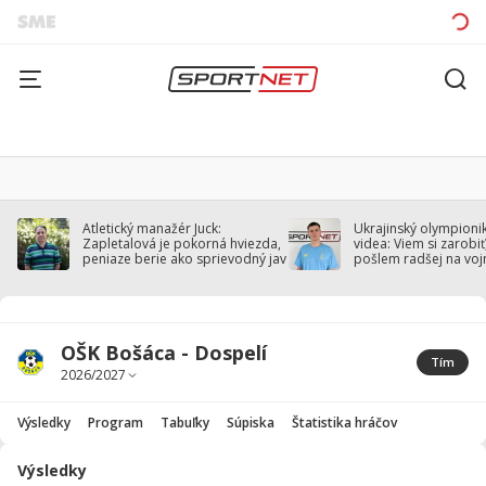
Atletický manažér Juck:
Ukrajinský olympionik
Zapletalová je pokorná hviezda,
videa: Viem si zarobiť,
peniaze berie ako sprievodný jav
pošlem radšej na voj
OŠK Bošáca - Dospelí
Tím
Výsledky
Program
Tabuľky
Súpiska
Štatistika hráčov
Výsledky