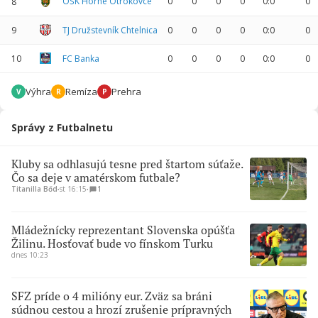
OŠK Horné Otrokovce
0
0
0
0
0:0
0
8
9
TJ Družstevník Chtelnica
0
0
0
0
0:0
0
10
FC Banka
0
0
0
0
0:0
0
Výhra
Remíza
Prehra
V
R
P
Správy z Futbalnetu
Kluby sa odhlasujú tesne pred štartom súťaže.
Čo sa deje v amatérskom futbale?
Titanilla Bőd
∙
st 16:15
∙
1
Mládežnícky reprezentant Slovenska opúšťa
Žilinu. Hosťovať bude vo fínskom Turku
dnes 10:23
SFZ príde o 4 milióny eur. Zväz sa bráni
súdnou cestou a hrozí zrušenie prípravných