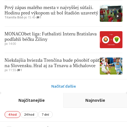
Prvý zápas malého mesta v najvyššej súťaži.
Hodinu pred výkopom už bol štadión uzavretý
Titanilla Bőd
∙
po 15:45
∙
1
MONACObet liga: Futbalisti Interu Bratislava
podľahli béčku Žiliny
po 14:00
Niekdajšia hviezda Trenčína bude pôsobiť opäť
na Slovensku. Hral aj za Trnavu a Michalovce
po 11:55
∙
1
Načítať ďalšie
Najčítanejšie
Najnovšie
4 hod
24 hod
7 dní