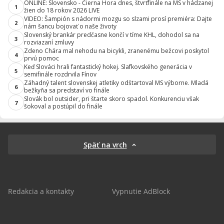
ONLINE: Slovensko - Čierna Hora dnes, štvrťfinále na MS v hádzanej
1
žien do 18 rokov 2026 LIVE
VIDEO: Šampión s nádormi mozgu so slzami prosí premiéra: Dajte
2
nám šancu bojovať o naše životy
Slovenský brankár predčasne končí v tíme KHL, dohodol sa na
3
rozviazaní zmluvy
Zdeno Chára mal nehodu na bicykli, zranenému bežcovi poskytol
4
prvú pomoc
Keď Slováci hrali fantastický hokej. Slafkovského generácia v
5
semifinále rozdrvila Fínov
Záhadný talent slovenskej atletiky odštartoval MS výborne. Mladá
6
bežkyňa sa predstaví vo finále
Slovák bol outsider, pri štarte skoro spadol. Konkurenciu však
7
šokoval a postúpil do finále
Späť na vrch
Redakcia a kontakty
Vypnutie AdBlock