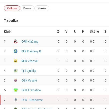
Celkom
Doma
Vonku
Tabuľka
Klub
Z
V
R
P
Skóre
B
1
OFK Kľačany
0
0
0
0
0:0
0
2
PFK Piešťany B
0
0
0
0
0:0
0
3
MFK Vrbové
0
0
0
0
0:0
0
4
TJ Bojničky
0
0
0
0
0:0
0
5
OŠK Veselé
0
0
0
0
0:0
0
6
OFK Trebatice
0
0
0
0
0:0
0
7
OFK - Drahovce
0
0
0
0
0:0
0