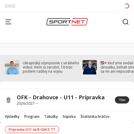
Ukrajinský olympionik z virálneho
Keď sme nedal
videa: Viem si zarobiť, 10-tisíc
desiatku, behali sm
pošlem radšej na vojnu
sa mi ani nepozdra
Droppa
OFK - Drahovce - U11 - Prípravka
Tím
Výsledky
Program
Tabuľky
Súpiska
Štatistika hráčov
Prípravka-U11-sk.B-ObFZ TT