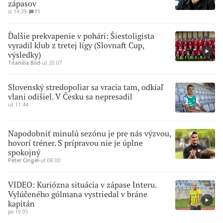
zápasov
st 14:39
∙
11
Ďalšie prekvapenie v pohári: Šiestoligista
vyradil klub z tretej ligy (Slovnaft Cup,
výsledky)
Titanilla Bőd
∙
ut 20:07
Slovenský stredopoliar sa vracia tam, odkiaľ
vlani odišiel. V Česku sa nepresadil
ut 11:44
Napodobniť minulú sezónu je pre nás výzvou,
hovorí tréner. S prípravou nie je úplne
spokojný
Peter Cingel
∙
ut 08:00
VIDEO: Kuriózna situácia v zápase Interu.
Vylúčeného gólmana vystriedal v bráne
kapitán
po 19:05