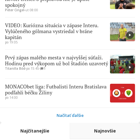
spokojný
Peter Cingel
∙
ut 08:00
VIDEO: Kuriózna situácia v zápase Interu.
Vylúčeného gólmana vystriedal v bráne
kapitán
po 19:05
Prvý zápas malého mesta v najvyššej súťaži.
Hodinu pred výkopom už bol štadión uzavretý
Titanilla Bőd
∙
po 15:45
∙
1
MONACObet liga: Futbalisti Interu Bratislava
podľahli béčku Žiliny
po 14:00
Načítať ďalšie
Najčítanejšie
Najnovšie