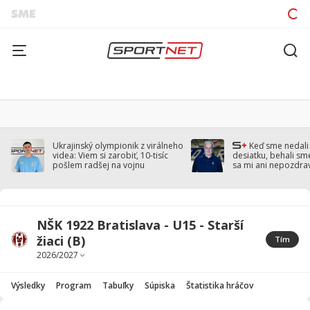
Ukrajinský olympionik z virálneho
Keď sme nedal
videa: Viem si zarobiť, 10-tisíc
desiatku, behali sm
pošlem radšej na vojnu
sa mi ani nepozdra
Droppa
NŠK 1922 Bratislava - U15 - Starší
žiaci (B)
Tím
Výsledky
Program
Tabuľky
Súpiska
Štatistika hráčov