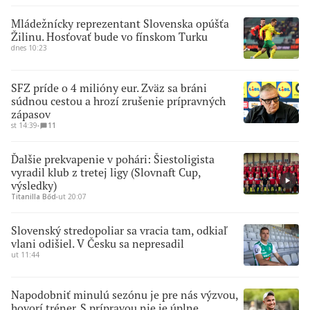
Mládežnícky reprezentant Slovenska opúšťa
Žilinu. Hosťovať bude vo fínskom Turku
dnes 10:23
SFZ príde o 4 milióny eur. Zväz sa bráni
súdnou cestou a hrozí zrušenie prípravných
zápasov
st 14:39
∙
11
Ďalšie prekvapenie v pohári: Šiestoligista
vyradil klub z tretej ligy (Slovnaft Cup,
výsledky)
Titanilla Bőd
∙
ut 20:07
Slovenský stredopoliar sa vracia tam, odkiaľ
vlani odišiel. V Česku sa nepresadil
ut 11:44
Napodobniť minulú sezónu je pre nás výzvou,
hovorí tréner. S prípravou nie je úplne