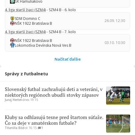
ŠK Hamuliakovo
4. liga starší žiaci (SZM4)
- SZM4 B - 6. kolo
SDM Domino C
26.09. 12:30
NŠK 1922 Bratislava B
4. liga starší žiaci (SZM4)
- SZM4 B - 7. kolo
NŠK 1922 Bratislava B
03.10. 10:30
Lokomotíva Devínska Nová Ves B
Načítať ďalšie
Správy z Futbalnetu
Slovenský futbal zachraňujú deti a veteráni, v
niektorých regiónoch ubudli stovky zápasov
Juraj Hertel
∙
dnes 19:15
Kluby sa odhlasujú tesne pred štartom súťaže.
Čo sa deje v amatérskom futbale?
Titanilla Bőd
∙
st 16:15
∙
1