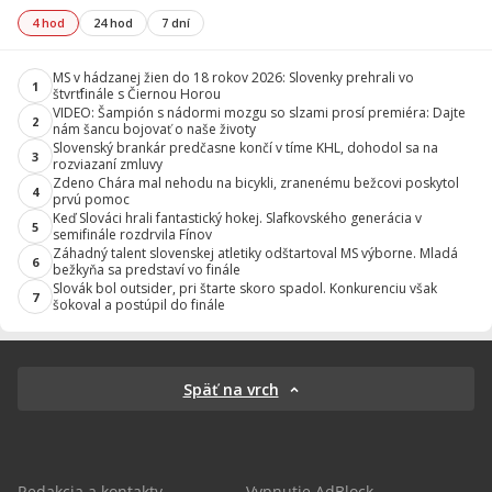
4 hod
24 hod
7 dní
MS v hádzanej žien do 18 rokov 2026: Slovenky prehrali vo
1
štvrťfinále s Čiernou Horou
VIDEO: Šampión s nádormi mozgu so slzami prosí premiéra: Dajte
2
nám šancu bojovať o naše životy
Slovenský brankár predčasne končí v tíme KHL, dohodol sa na
3
rozviazaní zmluvy
Zdeno Chára mal nehodu na bicykli, zranenému bežcovi poskytol
4
prvú pomoc
Keď Slováci hrali fantastický hokej. Slafkovského generácia v
5
semifinále rozdrvila Fínov
Záhadný talent slovenskej atletiky odštartoval MS výborne. Mladá
6
bežkyňa sa predstaví vo finále
Slovák bol outsider, pri štarte skoro spadol. Konkurenciu však
7
šokoval a postúpil do finále
Späť na vrch
Redakcia a kontakty
Vypnutie AdBlock