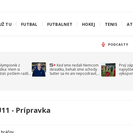
UŽ TU
FUTBAL
FUTBALNET
HOKEJ
TENIS
AT
PODCASTY
olympionik z
Keď sme nedali Nemcom
Prvý zá
idea: Viem si
desiatku, behali sme schody.
najvyšše
-tisíc pošlem radšej
Sutter sa mi ani nepozdravil,
výkopom
spomína Droppa
uzavret
11 - Prípravka
a hráčov