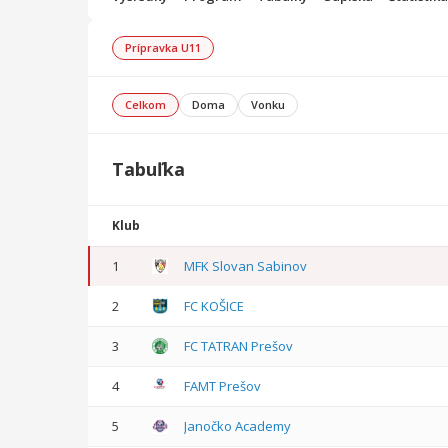
Prípravka U11
Celkom
Doma
Vonku
Tabuľka
Klub
1
MFK Slovan Sabinov
2
FC KOŠICE
3
FC TATRAN Prešov
4
FAMT Prešov
5
Janočko Academy