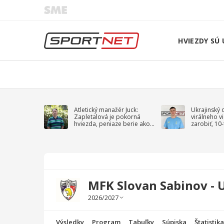
HVIEZDY SÚ 
Atletický manažér Juck:
Ukrajinský 
Zapletalová je pokorná
virálneho v
hviezda, peniaze berie ako
zarobiť, 10
sprievodný jav
na vojnu
MFK Slovan Sabinov - U
Výsledky
Program
Tabuľky
Súpiska
Štatistik