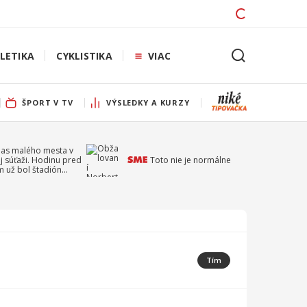
LETIKA
CYKLISTIKA
VIAC
ŠPORT V TV
VÝSLEDKY A KURZY
pas malého mesta v
j súťaži. Hodinu pred
Toto nie je normálne
 už bol štadión
ý
Tím