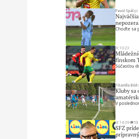
Pavol Spál
∙
pi
Najväčšia
nepozera
Choďte sa po
št 10:23
Mládežníc
fínskom 
Súčasťou do
Titanilla Bőd
∙
Kluby sa 
amatérsk
V poslednom
st 14:39
∙
13
SFZ príde
prípravn