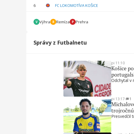
6
FC LOKOMOTÍVA KOŠICE
Výhra
Remíza
Prehra
V
R
P
Správy z Futbalnetu
pi 11:10
Košice po
portugal
Odchytal v 
pi 13:17
∙
1
Michalovc
trojročn
Presvedčil t