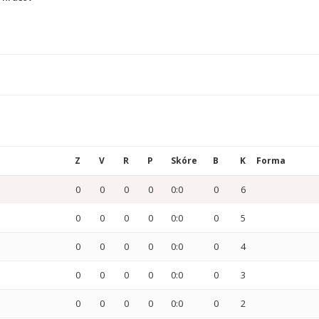
Z
V
R
P
Skóre
B
K
Forma
0
0
0
0
0:0
0
6
0
0
0
0
0:0
0
5
0
0
0
0
0:0
0
4
0
0
0
0
0:0
0
3
0
0
0
0
0:0
0
2