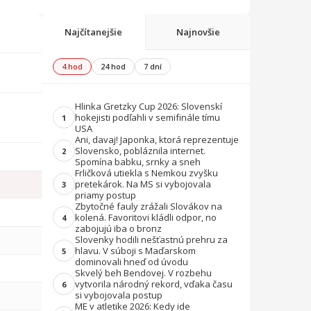
Najčítanejšie
Najnovšie
4 hod
24 hod
7 dní
Hlinka Gretzky Cup 2026: Slovenskí
hokejisti podľahli v semifinále tímu
1
USA
Ani, davaj! Japonka, ktorá reprezentuje
Slovensko, pobláznila internet.
2
Spomína babku, srnky a sneh
Frličková utiekla s Nemkou zvyšku
pretekárok. Na MS si vybojovala
3
priamy postup
Zbytočné fauly zrážali Slovákov na
kolená. Favoritovi kládli odpor, no
4
zabojujú iba o bronz
Slovenky hodili nešťastnú prehru za
hlavu. V súboji s Maďarskom
5
dominovali hneď od úvodu
Skvelý beh Bendovej. V rozbehu
vytvorila národný rekord, vďaka času
6
si vybojovala postup
ME v atletike 2026: Kedy ide