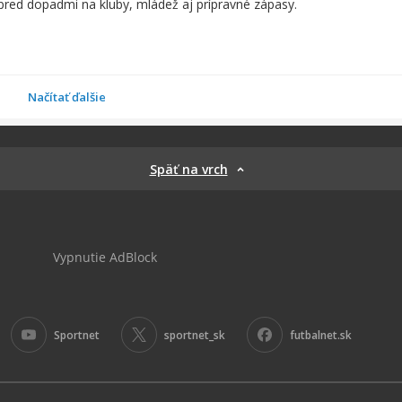
pred dopadmi na kluby, mládež aj prípravné zápasy.
Načítať ďalšie
Späť na vrch
Vypnutie AdBlock
Sportnet
sportnet_sk
futbalnet.sk