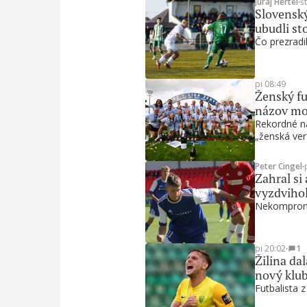
Juraj Hertel
∙
š
Slovenský
ubudli st
Čo prezradil
pi 08:49
Ženský fu
názov mo
Rekordné ná
„ženská ver
Peter Cingel
∙
Zahral si
vyzdvihol
Nekompromi
pi 20:02
∙
1
Žilina da
nový klu
Futbalista 