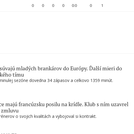
0
0
0
0
0:0
0
1
súvajú mladých brankárov do Európy. Ďalší mieri do
ského tímu
minulej sezóne dovedna 34 zápasov a celkovo 1359 minút.
e majú francúzsku posilu na krídle. Klub s ním uzavrel
ú zmluvu
rénerov o svojich kvalitách a vybojoval si kontrakt.