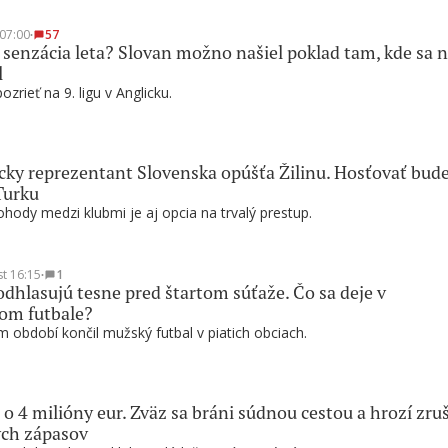
 07:00
∙
57
 senzácia leta? Slovan možno našiel poklad tam, kde sa n
l
zrieť na 9. ligu v Anglicku.
ky reprezentant Slovenska opúšťa Žilinu. Hosťovať bud
Turku
hody medzi klubmi je aj opcia na trvalý prestup.
st 16:15
∙
1
odhlasujú tesne pred štartom súťaže. Čo sa deje v
om futbale?
 období končil mužský futbal v piatich obciach.
 o 4 milióny eur. Zväz sa bráni súdnou cestou a hrozí zru
ých zápasov