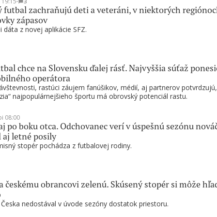
t 19:15
∙
3
 futbal zachraňujú deti a veteráni, v niektorých regióno
ovky zápasov
i dáta z novej aplikácie SFZ.
tbal chce na Slovensku ďalej rásť. Najvyššia súťaž ponesi
bilného operátora
vštevnosti, rastúci záujem fanúšikov, médií, aj partnerov potvrdzujú,
zia“ najpopulárnejšieho športu má obrovský potenciál rastu.
pi 08:00
 aj po boku otca. Odchovanec verí v úspešnú sezónu nováč
 aj letné posily
sný stopér pochádza z futbalovej rodiny.
la českému obrancovi zelenú. Skúsený stopér si môže hľa
b
z Česka nedostával v úvode sezóny dostatok priestoru.