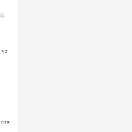
ik
e vo
šenie