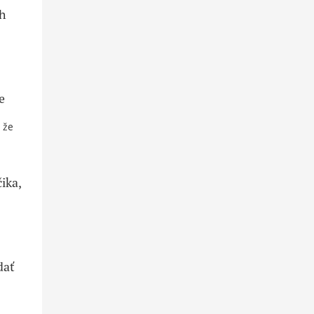
ch
e
 že
ika,
dať