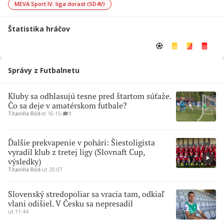
MEVA Sport IV. liga dorast (SD4V)
Štatistika hráčov
Správy z Futbalnetu
Kluby sa odhlasujú tesne pred štartom súťaže.
Čo sa deje v amatérskom futbale?
Titanilla Bőd
∙
st 16:15
∙
1
Ďalšie prekvapenie v pohári: Šiestoligista
vyradil klub z tretej ligy (Slovnaft Cup,
výsledky)
Titanilla Bőd
∙
ut 20:07
Slovenský stredopoliar sa vracia tam, odkiaľ
vlani odišiel. V Česku sa nepresadil
ut 11:44