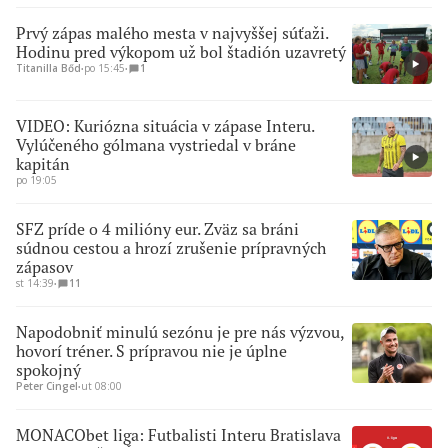
Prvý zápas malého mesta v najvyššej súťaži.
Hodinu pred výkopom už bol štadión uzavretý
Titanilla Bőd
∙
po 15:45
∙
1
VIDEO: Kuriózna situácia v zápase Interu.
Vylúčeného gólmana vystriedal v bráne
kapitán
po 19:05
SFZ príde o 4 milióny eur. Zväz sa bráni
súdnou cestou a hrozí zrušenie prípravných
zápasov
st 14:39
∙
11
Napodobniť minulú sezónu je pre nás výzvou,
hovorí tréner. S prípravou nie je úplne
spokojný
Peter Cingel
∙
ut 08:00
MONACObet liga: Futbalisti Interu Bratislava