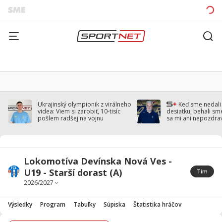
Ukrajinský olympionik z virálneho
Keď sme nedal
videa: Viem si zarobiť, 10-tisíc
desiatku, behali sm
pošlem radšej na vojnu
sa mi ani nepozdra
Droppa
Lokomotíva Devínska Nová Ves -
U19 - Starší dorast (A)
Tím
Výsledky
Program
Tabuľky
Súpiska
Štatistika hráčov