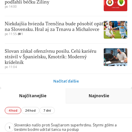
podľahli béčku Žiliny
po 14:00
Niekdajšia hviezda Trenčína bude pôsobiť opäť
na Slovensku. Hral aj za Trnavu a Michalovce
po 11:55
∙
1
Slovan získal ofenzívnu posilu. Celú kariéru
strávil v Španielsku, Kmotrík: Moderný
krídelník
po 11:04
Načítať ďalšie
Najčítanejšie
Najnovšie
4 hod
24 hod
7 dní
Slovensko našlo proti Švajčiarom superhrdinu. Štyrmi gólmi a
1
šiestimi bodmi udržal šancu na postup