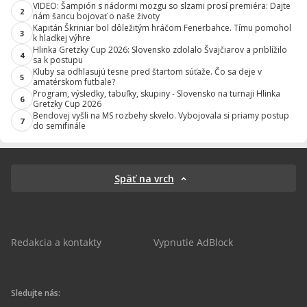
VIDEO: Šampión s nádormi mozgu so slzami prosí premiéra: Dajte
2
nám šancu bojovať o naše životy
Kapitán Škriniar bol dôležitým hráčom Fenerbahce. Tímu pomohol
3
k hladkej výhre
Hlinka Gretzky Cup 2026: Slovensko zdolalo Švajčiarov a priblížilo
4
sa k postupu
Kluby sa odhlasujú tesne pred štartom súťaže. Čo sa deje v
5
amatérskom futbale?
Program, výsledky, tabuľky, skupiny - Slovensko na turnaji Hlinka
6
Gretzky Cup 2026
Bendovej vyšli na MS rozbehy skvelo. Vybojovala si priamy postup
7
do semifinále
Späť na vrch
Redakcia a kontakty
Vypnutie AdBlock
Sledujte nás: