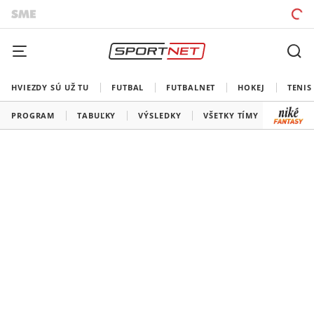
HVIEZDY SÚ UŽ TU
FUTBAL
FUTBALNET
HOKEJ
TENIS
PROGRAM
TABUĽKY
VÝSLEDKY
VŠETKY TÍMY
SLOVEN