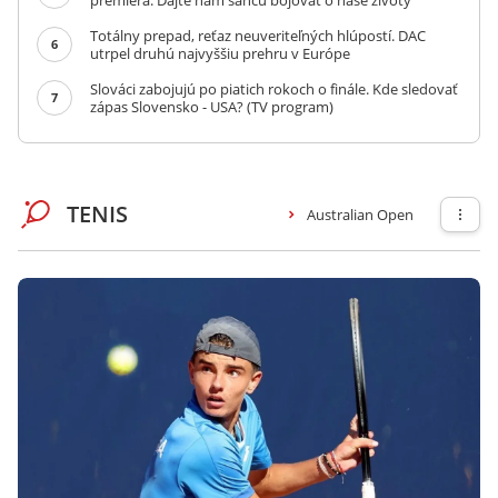
premiéra: Dajte nám šancu bojovať o naše životy
Totálny prepad, reťaz neuveriteľných hlúpostí. DAC
6
utrpel druhú najvyššiu prehru v Európe
Slováci zabojujú po piatich rokoch o finále. Kde sledovať
7
zápas Slovensko - USA? (TV program)
TENIS
Australian Open