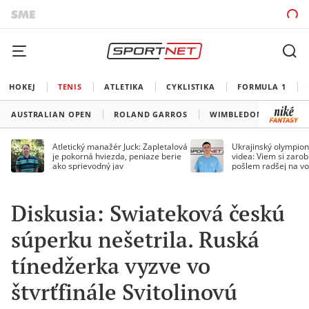
HOKEJ
TENIS
ATLETIKA
CYKLISTIKA
FORMULA 1
AUSTRALIAN OPEN
ROLAND GARROS
WIMBLEDON
US O
Atletický manažér Juck: Zapletalová
Ukrajinský olympion
je pokorná hviezda, peniaze berie
videa: Viem si zarobi
ako sprievodný jav
pošlem radšej na vo
Diskusia: Swiateková českú
súperku nešetrila. Ruská
tínedžerka vyzve vo
štvrťfinále Svitolinovú