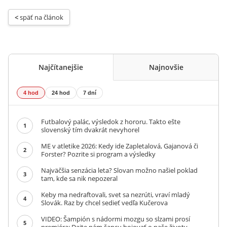
< 
späť na článok
Najčítanejšie
Najnovšie
4 hod
24 hod
7 dní
Futbalový palác, výsledok z hororu. Takto ešte
1
slovenský tím dvakrát nevyhorel
ME v atletike 2026: Kedy ide Zapletalová, Gajanová či
2
Forster? Pozrite si program a výsledky
Najväčšia senzácia leta? Slovan možno našiel poklad
3
tam, kde sa nik nepozeral
Keby ma nedraftovali, svet sa nezrúti, vraví mladý
4
Slovák. Raz by chcel sedieť vedľa Kučerova
VIDEO: Šampión s nádormi mozgu so slzami prosí
5