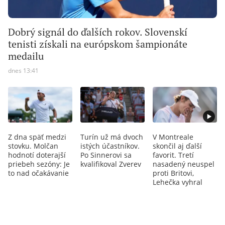
Dobrý signál do ďalších rokov. Slovenskí
tenisti získali na európskom šampionáte
medailu
dnes 13:41
Z dna späť medzi
Turín už má dvoch
V Montreale
stovku. Molčan
istých účastníkov.
skončil aj ďalší
hodnotí doterajší
Po Sinnerovi sa
favorit. Tretí
priebeh sezóny: Je
kvalifikoval Zverev
nasadený neuspel
to nad očakávanie
proti Britovi,
Lehečka vyhral