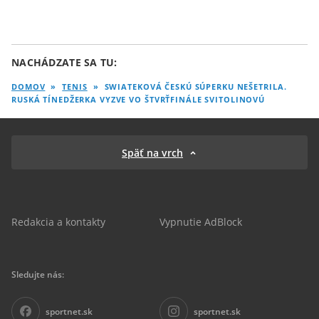
NACHÁDZATE SA TU:
DOMOV
»
TENIS
»
SWIATEKOVÁ ČESKÚ SÚPERKU NEŠETRILA.
RUSKÁ TÍNEDŽERKA VYZVE VO ŠTVRŤFINÁLE SVITOLINOVÚ
Späť na vrch
Redakcia a kontakty
Vypnutie AdBlock
Sledujte nás:
sportnet.sk
sportnet.sk