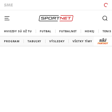
HVIEZDY SÚ UŽ TU
FUTBAL
FUTBALNET
HOKEJ
TENIS
PROGRAM
TABUĽKY
VÝSLEDKY
VŠETKY TÍMY
SLOVEN