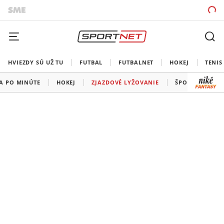
HVIEZDY SÚ UŽ TU
FUTBAL
FUTBALNET
HOKEJ
TENIS
A PO MINÚTE
HOKEJ
ZJAZDOVÉ LYŽOVANIE
ŠPORTY
ME