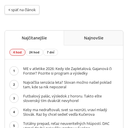
< 
späť na článok
Najčítanejšie
Najnovšie
4 hod
24 hod
7 dní
ME v atletike 2026: Kedy ide Zapletalová, Gajanová či
1
Forster? Pozrite si program a výsledky
Najväčšia senzácia leta? Slovan možno našiel poklad
2
tam, kde sa nik nepozeral
Futbalový palác, výsledok z hororu. Takto ešte
3
slovenský tím dvakrát nevyhorel
Keby ma nedraftovali, svet sa nezrúti, vraví mladý
4
Slovák. Raz by chcel sedieť vedľa Kučerova
Totálny prepad, reťaz neuveriteľných hlúpostí. DAC
5