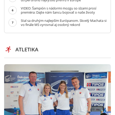
utrpel druhú najvyššiu prehru v Európe
VIDEO: Šampión s nádormi mozgu so slzami prosí
6
premiéra: Dajte nám šancu bojovať o naše životy
Stal sa druhým najlepším Európanom. Skvelý Machata si
7
vo finále MS vyrovnal aj osobný rekord
ATLETIKA