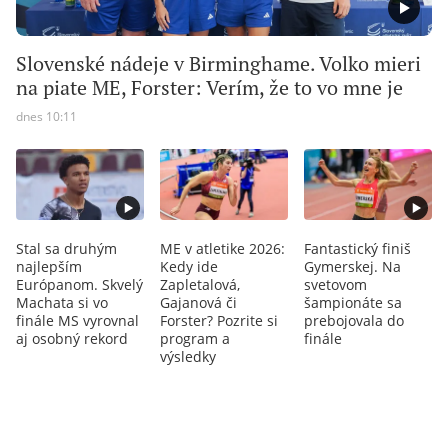
Slovenské nádeje v Birminghame. Volko mieri
na piate ME, Forster: Verím, že to vo mne je
dnes 10:11
Stal sa druhým
ME v atletike 2026:
Fantastický finiš
najlepším
Kedy ide
Gymerskej. Na
Európanom. Skvelý
Zapletalová,
svetovom
Machata si vo
Gajanová či
šampionáte sa
finále MS vyrovnal
Forster? Pozrite si
prebojovala do
aj osobný rekord
program a
finále
výsledky