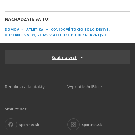
NACHÁDZATE SA TU:
DOMOV
»
ATLETIKA
»
COVIDOVÉ TOKIO BOLO DESIVÉ.
DUPLANTIS VERÍ, ŽE MS V ATLETIKE BUDÚ ZÁBAVNEJŠIE
Späť na vrch
Redakcia a kontakty
Vypnutie AdBlock
Sledujte nás:
sportnet.sk
sportnet.sk