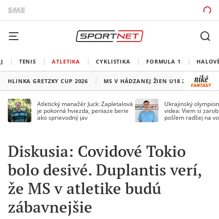
J
TENIS
ATLETIKA
CYKLISTIKA
FORMULA 1
HALOV
HLINKA GRETZKY CUP 2026
MS V HÁDZANEJ ŽIEN U18 2026
HO
Atletický manažér Juck: Zapletalová
Ukrajinský olympion
je pokorná hviezda, peniaze berie
videa: Viem si zarobi
ako sprievodný jav
pošlem radšej na vo
Diskusia: Covidové Tokio
bolo desivé. Duplantis verí,
že MS v atletike budú
zábavnejšie