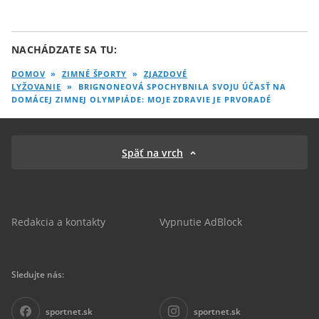
NACHÁDZATE SA TU:
DOMOV
»
ZIMNÉ ŠPORTY
»
ZJAZDOVÉ
LYŽOVANIE
»
BRIGNONEOVÁ SPOCHYBNILA SVOJU ÚČASŤ NA
DOMÁCEJ ZIMNEJ OLYMPIÁDE: MOJE ZDRAVIE JE PRVORADÉ
Späť na vrch
Redakcia a kontakty
Vypnutie AdBlock
Sledujte nás:
sportnet.sk
sportnet.sk