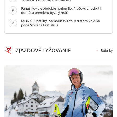
závere a odchádzajú bez medailí
Fanúšikov zlé obdobie nezlomilo. Prešovu znechutil
6
domácu premiéru bývalý hráč
MONACObet liga: Šamorín zvíťazil v treťom kole na
7
pôde Slovana Bratislava
ZJAZDOVÉ LYŽOVANIE
Rubriky