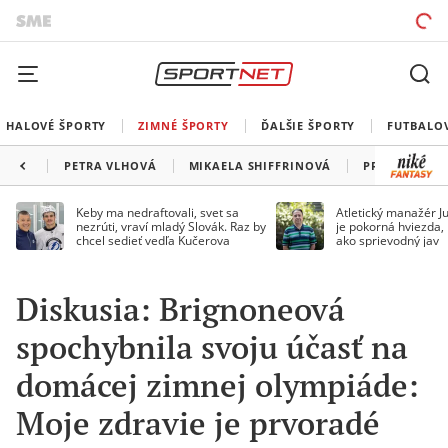
HALOVÉ ŠPORTY
ZIMNÉ ŠPORTY
ĎALŠIE ŠPORTY
FUTBALO
PETRA VLHOVÁ
MIKAELA SHIFFRINOVÁ
PROGRAM SP
Keby ma nedraftovali, svet sa
Atletický manažér Ju
nezrúti, vraví mladý Slovák. Raz by
je pokorná hviezda,
chcel sedieť vedľa Kučerova
ako sprievodný jav
Diskusia: Brignoneová
spochybnila svoju účasť na
domácej zimnej olympiáde:
Moje zdravie je prvoradé