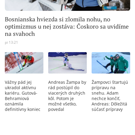
Bosnianska hviezda si zlomila nohu, no
optimizmus u nej zostáva: Čoskoro sa uvidíme
na svahoch
pi 13:21
Vážny pád jej
Andreas Žampa by
Žampovci štartujú
ukradol aktívnu
rád postúpil do
prípravu na
kariéru. Gutová-
viacerých druhých
snehu. Adam
Behramiová
kôl. Potom je
nechce končiť,
oznámila
možné všetko,
Andreas: Dôležitá
definitívny koniec
povedal
súčasť prípravy