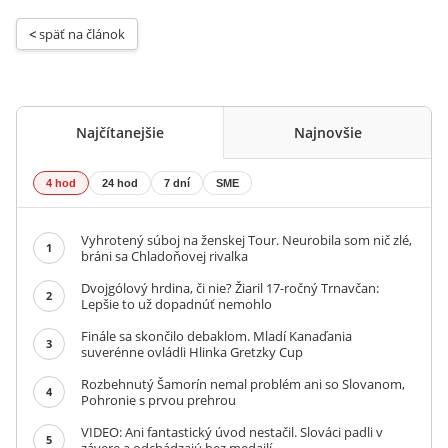
< 
späť na článok
Najčítanejšie
Najnovšie
4 hod
24 hod
7 dní
SME
Vyhrotený súboj na ženskej Tour. Neurobila som nič zlé,
1
bráni sa Chladoňovej rivalka
Dvojgólový hrdina, či nie? Žiaril 17-ročný Trnavčan:
2
Lepšie to už dopadnúť nemohlo
Finále sa skončilo debaklom. Mladí Kanaďania
3
suverénne ovládli Hlinka Gretzky Cup
Rozbehnutý Šamorín nemal problém ani so Slovanom,
4
Pohronie s prvou prehrou
VIDEO: Ani fantastický úvod nestačil. Slováci padli v
5