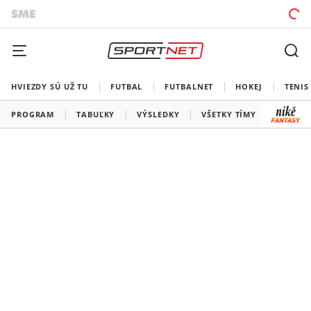
HVIEZDY SÚ UŽ TU
FUTBAL
FUTBALNET
HOKEJ
TENIS
PROGRAM
TABUĽKY
VÝSLEDKY
VŠETKY TÍMY
SLOVEN