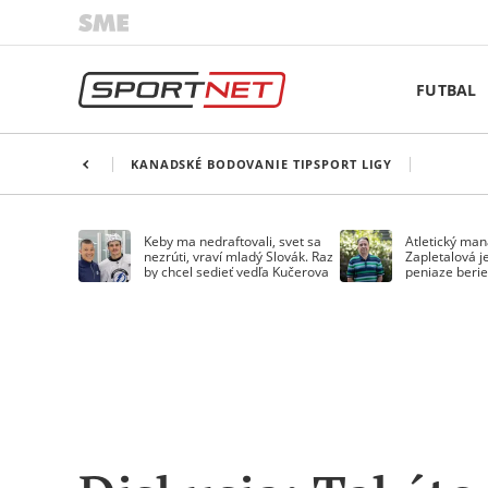
FUTBAL
KANADSKÉ BODOVANIE TIPSPORT LIGY
Keby ma nedraftovali, svet sa
Atletický man
nezrúti, vraví mladý Slovák. Raz
Zapletalová j
by chcel sedieť vedľa Kučerova
peniaze berie
jav