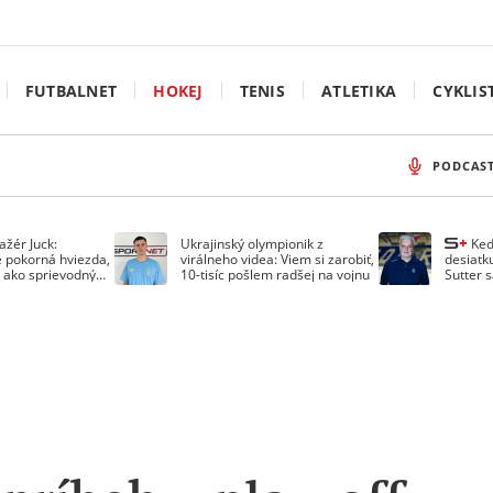
FUTBALNET
HOKEJ
TENIS
ATLETIKA
CYKLIS
PODCAS
ažér Juck:
Ukrajinský olympionik z
Ke
e pokorná hviezda,
virálneho videa: Viem si zarobiť,
desiatk
 ako sprievodný
10-tisíc pošlem radšej na vojnu
Sutter s
spomín