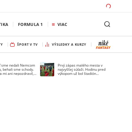
TIKA
FORMULA 1
VIAC
TY
ŠPORT V TV
VÝSLEDKY A KURZY
ď sme nedali Nemcom
Prvý zápas malého mesta v
u, behali sme schody.
najvyššej súťaži. Hodinu pred
a mi ani nepozdravil,
výkopom už bol štadión
a Droppa
uzavretý