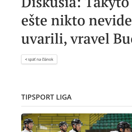
Diskusia: Takýto 
ešte nikto nevid
uvarili, vravel B
< 
späť na článok
TIPSPORT LIGA