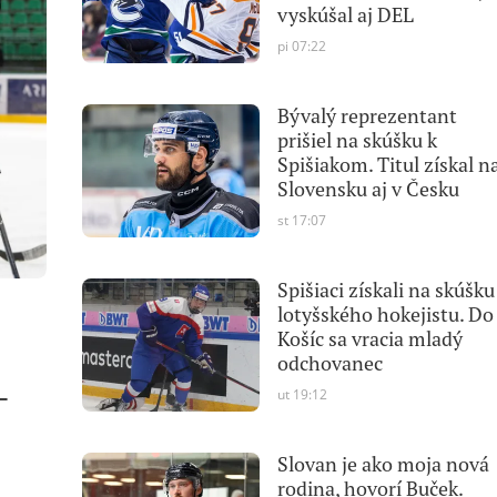
vyskúšal aj DEL
pi 07:22
Bývalý reprezentant
prišiel na skúšku k
Spišiakom. Titul získal n
Slovensku aj v Česku
st 17:07
Spišiaci získali na skúšku
lotyšského hokejistu. Do
Košíc sa vracia mladý
odchovanec
-
ut 19:12
Slovan je ako moja nová
rodina, hovorí Buček.