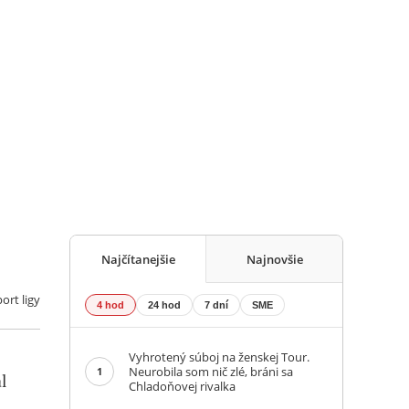
Najčítanejšie
Najnovšie
ort ligy
4 hod
24 hod
7 dní
SME
Vyhrotený súboj na ženskej Tour.
Neurobila som nič zlé, bráni sa
1
l
Chladoňovej rivalka