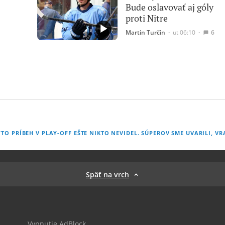
Bude oslavovať aj góly
proti Nitre
Martin Turčin
∙
ut 06:10
∙
6
TO PRÍBEH V PLAY-OFF EŠTE NIKTO NEVIDEL. SÚPEROV SME UVARILI, VR
Späť na vrch
Vypnutie AdBlock