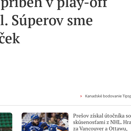
príbeh v play-off
el. Súperov sme
uček
Kanadské bodovanie Tipsp
Prešov získal útočníka so
skúsenosťami z NHL. Hra
za Vancouver a Ottawu,