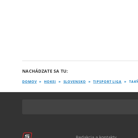
NACHÁDZATE SA TU:
DOMOV
»
HOKEJ
»
SLOVENSKO
»
TIPSPORT LIGA
»
TAKÝ
Redakcia a kontakty