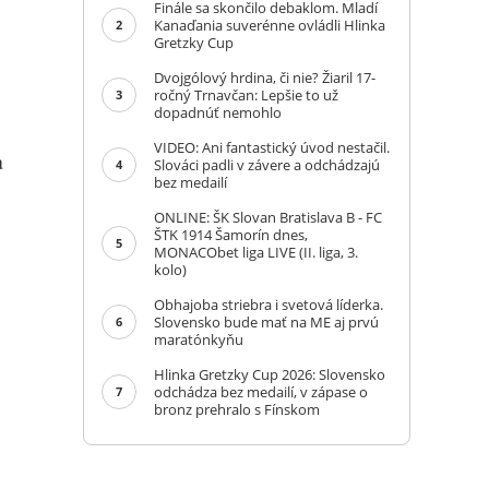
Finále sa skončilo debaklom. Mladí
Kanaďania suverénne ovládli Hlinka
2
Gretzky Cup
Dvojgólový hrdina, či nie? Žiaril 17-
ročný Trnavčan: Lepšie to už
3
dopadnúť nemohlo
VIDEO: Ani fantastický úvod nestačil.
a
Slováci padli v závere a odchádzajú
4
bez medailí
ONLINE: ŠK Slovan Bratislava B - FC
ŠTK 1914 Šamorín dnes,
5
MONACObet liga LIVE (II. liga, 3.
kolo)
Obhajoba striebra i svetová líderka.
Slovensko bude mať na ME aj prvú
6
maratónkyňu
Hlinka Gretzky Cup 2026: Slovensko
odchádza bez medailí, v zápase o
7
bronz prehralo s Fínskom