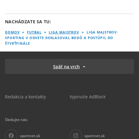
NACHÁDZATE SA TU:
DOMOV
»
FUTBAL
»
LIGA MAJSTROV
»
LIGA MAJSTROV:
SPORTING V ODVETE DEKLASOVAL BODÖ A POSTÚPIL DO
ŠTVRŤFINÁLE
Späť na vrch
Redakcia a kontakty
Vypnutie AdBlock
Sledujte nás:
sportnet.sk
sportnet.sk