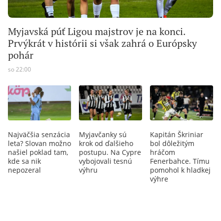
Myjavská púť Ligou majstrov je na konci.
Prvýkrát v histórii si však zahrá o Európsky
pohár
so 22:00
Najväčšia senzácia
Myjavčanky sú
Kapitán Škriniar
leta? Slovan možno
krok od ďalšieho
bol dôležitým
našiel poklad tam,
postupu. Na Cypre
hráčom
kde sa nik
vybojovali tesnú
Fenerbahce. Tímu
nepozeral
výhru
pomohol k hladkej
výhre