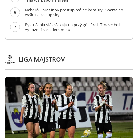
Trnavčan, spomínal sen
Naberá Haraslínov prestup reálne kontúry? Sparta ho
6
vyškrtla zo súpisky
Bystričania stále čakajú na prvý gól. Proti Trnave boli
7
vybavení za sedem minút
LIGA MAJSTROV