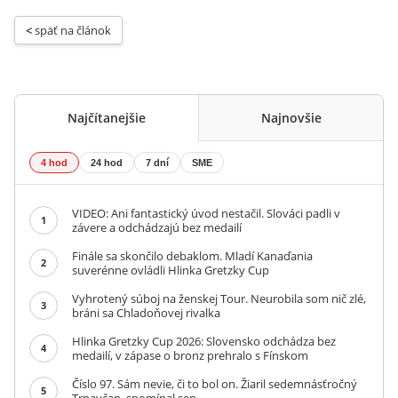
< 
späť na článok
Najčítanejšie
Najnovšie
4 hod
24 hod
7 dní
SME
VIDEO: Ani fantastický úvod nestačil. Slováci padli v
1
závere a odchádzajú bez medailí
Finále sa skončilo debaklom. Mladí Kanaďania
2
suverénne ovládli Hlinka Gretzky Cup
Vyhrotený súboj na ženskej Tour. Neurobila som nič zlé,
3
bráni sa Chladoňovej rivalka
Hlinka Gretzky Cup 2026: Slovensko odchádza bez
4
medailí, v zápase o bronz prehralo s Fínskom
Číslo 97. Sám nevie, či to bol on. Žiaril sedemnásťročný
5