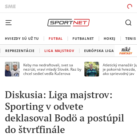
HVIEZDY SÚ UŽ TU
FUTBAL
FUTBALNET
HOKEJ
TENIS
REPREZENTÁCIE
LIGA MAJSTROV
EURÓPSKA LIGA
KONFE
Keby ma nedraftovali, svet sa
Atletický manažér Ju
nezrúti, vraví mladý Slovák. Raz by
je pokorná hviezda,
chcel sedieť vedľa Kučerova
ako sprievodný jav
Diskusia: Liga majstrov:
Sporting v odvete
deklasoval Bodö a postúpil
do štvrťfinále