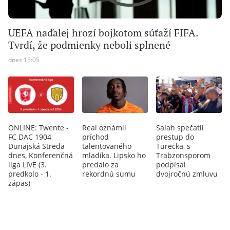
UEFA naďalej hrozí bojkotom súťaží FIFA.
Tvrdí, že podmienky neboli splnené
dnes 15:05
ONLINE: Twente -
Real oznámil
Salah spečatil
FC DAC 1904
príchod
prestup do
Dunajská Streda
talentovaného
Turecka, s
dnes, Konferenčná
mladíka. Lipsko ho
Trabzonsporom
liga LIVE (3.
predalo za
podpísal
predkolo - 1.
rekordnú sumu
dvojročnú zmluvu
zápas)