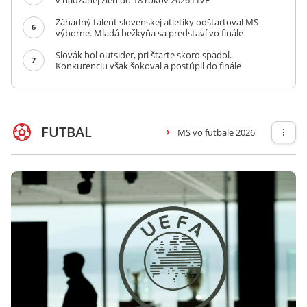
v hádzanej žien do 18 rokov 2026 LIVE
Záhadný talent slovenskej atletiky odštartoval MS
6
výborne. Mladá bežkyňa sa predstaví vo finále
Slovák bol outsider, pri štarte skoro spadol.
7
Konkurenciu však šokoval a postúpil do finále
FUTBAL
MS vo futbale 2026