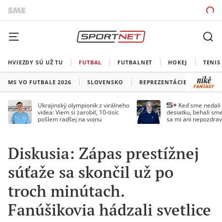
HVIEZDY SÚ UŽ TU
FUTBAL
FUTBALNET
HOKEJ
TENIS
MS VO FUTBALE 2026
SLOVENSKO
REPREZENTÁCIE
LIGA 
Ukrajinský olympionik z virálneho
Keď sme nedal
videa: Viem si zarobiť, 10-tisíc
desiatku, behali sme
pošlem radšej na vojnu
sa mi ani nepozdrav
Droppa
Diskusia: Zápas prestížnej
súťaže sa skončil už po
troch minútach.
Fanúšikovia hádzali svetlice