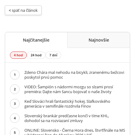
< 
späť na článok
Najčítanejšie
Najnovšie
4 hod
24 hod
7 dní
Zdeno Chára mal nehodu na bicykli, zranenému bežcovi
1
poskytol prvú pomoc
VIDEO: Šampión s nádormi mozgu so slzami prosí
2
premiéra: Dajte nám šancu bojovať o naše životy
Keď Slováci hrali fantastický hokej. Slafkovského
3
generácia v semifinále rozdrvila Fínov
Slovenský brankár predčasne končí v tíme KHL,
4
dohodol sa na rozviazaní zmluvy
ONLINE: Slovensko - Čierna Hora dnes, štvrťfinále na MS
5