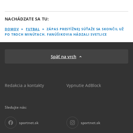
NACHÁDZATE SA TU:
DOMOV
»
FUTBAL
»
ZÁPAS PRESTÍŽNEJ SÚŤAŽE SA SKONČIL UŽ
PO TROCH MINÚTACH. FANÚŠIKOVIA HÁDZALI SVETLICE
Späť na vrch
Redakcia a kontakty
Vypnutie AdBlock
Sledujte nás:
sportnet.sk
sportnet.sk