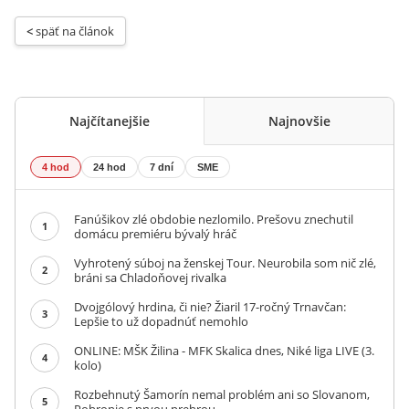
< 
späť na článok
Najčítanejšie
Najnovšie
4 hod
24 hod
7 dní
SME
Fanúšikov zlé obdobie nezlomilo. Prešovu znechutil
1
domácu premiéru bývalý hráč
Vyhrotený súboj na ženskej Tour. Neurobila som nič zlé,
2
bráni sa Chladoňovej rivalka
Dvojgólový hrdina, či nie? Žiaril 17-ročný Trnavčan:
3
Lepšie to už dopadnúť nemohlo
ONLINE: MŠK Žilina - MFK Skalica dnes, Niké liga LIVE (3.
4
kolo)
Rozbehnutý Šamorín nemal problém ani so Slovanom,
5