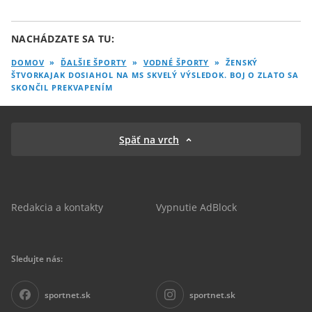
NACHÁDZATE SA TU:
DOMOV
»
ĎALŠIE ŠPORTY
»
VODNÉ ŠPORTY
»
ŽENSKÝ
ŠTVORKAJAK DOSIAHOL NA MS SKVELÝ VÝSLEDOK. BOJ O ZLATO SA
SKONČIL PREKVAPENÍM
Späť na vrch
Redakcia a kontakty
Vypnutie AdBlock
Sledujte nás:
sportnet.sk
sportnet.sk