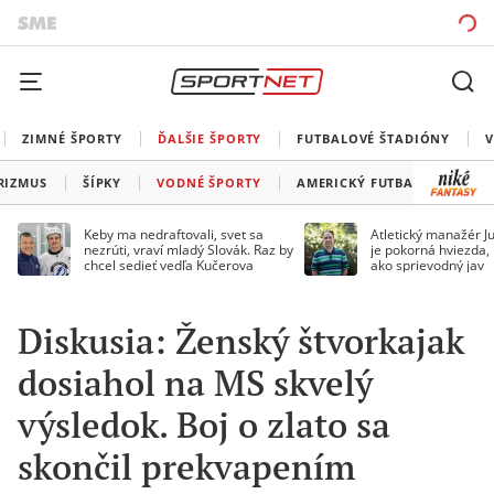
ZIMNÉ ŠPORTY
ĎALŠIE ŠPORTY
FUTBALOVÉ ŠTADIÓNY
V
RIZMUS
ŠÍPKY
VODNÉ ŠPORTY
AMERICKÝ FUTBAL
SNOO
Keby ma nedraftovali, svet sa
Atletický manažér Ju
nezrúti, vraví mladý Slovák. Raz by
je pokorná hviezda,
chcel sedieť vedľa Kučerova
ako sprievodný jav
Diskusia: Ženský štvorkajak
dosiahol na MS skvelý
výsledok. Boj o zlato sa
skončil prekvapením