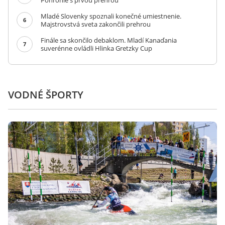
Pohronie s prvou prehrou
Mladé Slovenky spoznali konečné umiestnenie.
6
Majstrovstvá sveta zakončili prehrou
Finále sa skončilo debaklom. Mladí Kanaďania
7
suverénne ovládli Hlinka Gretzky Cup
VODNÉ ŠPORTY