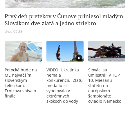
Prvý deň pretekov v Čunove priniesol mladým
Slovákom dve zlatá a jedno striebro
dnes 09:28
Potocká bude na
VIDEO: Ukrajinka
Slováci sa
ME najväčším
nemala
umiestnili v TOP
slovenským
konkurenciu. Zlatú
10. Miešanú
želiezkom,
medailu si
štafetu na
Trníková sníva o
vybojovala v
európskom
finále
extrémnych
šampionáte
skokoch do vody
ovládlo Nemecko